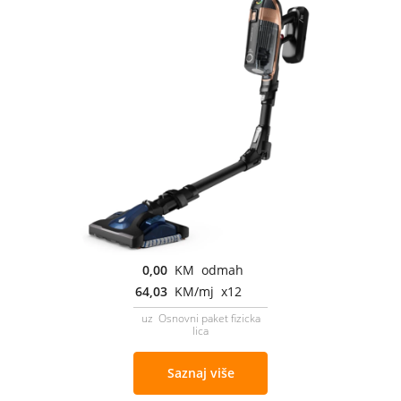
0,00
KM odmah
64,03
KM/mj x12
uz Osnovni paket fizicka
lica
Saznaj više