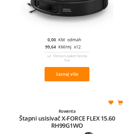
0,00
KM odmah
99,64
KM/mj x12
uz Osnovni paket fizicka
lica
Saznaj više
Rowenta
Štapni usisivač X-FORCE FLEX 15.60
RH99G1WO