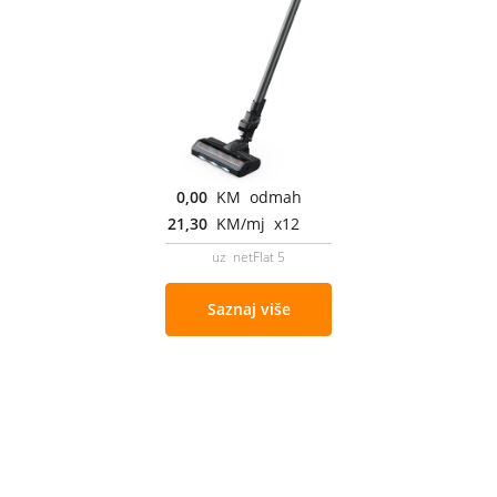
0,00
KM odmah
21,30
KM/mj x12
uz netFlat 5
Saznaj više