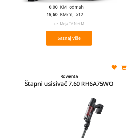
0,00
KM odmah
15,60
KM/mj x12
uz Moja TV Net M
Saznaj više
Rowenta
Štapni usisivač 7.60 RH6A75WO