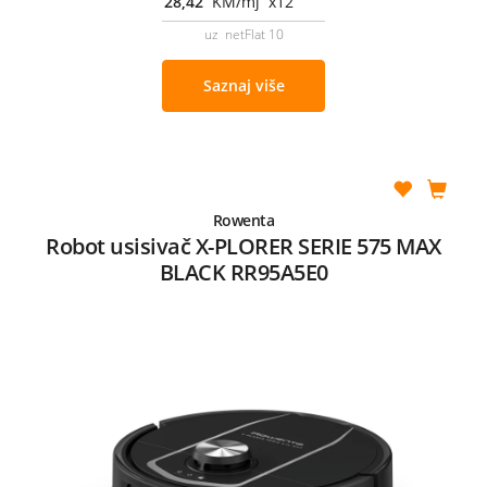
28,42
KM/mj x12
uz netFlat 10
Saznaj više
Rowenta
Robot usisivač X-PLORER SERIE 575 MAX
BLACK RR95A5E0