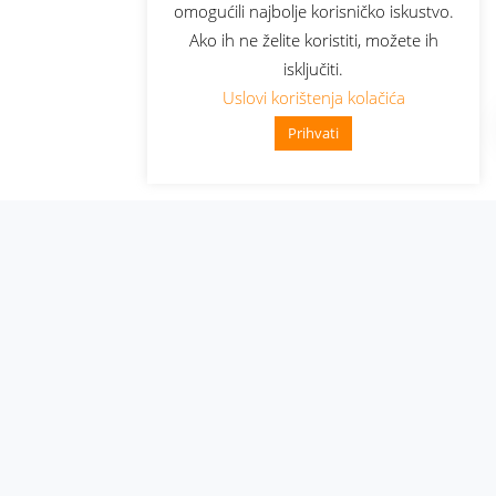
omogućili najbolje korisničko iskustvo.
Ako ih ne želite koristiti, možete ih
isključiti.
Uslovi korištenja kolačića
Prihvati
Administracija