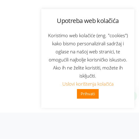
Upotreba web kolačića
Koristimo web kolačiće (eng. "cookies")
kako bismo personalizirali sadržaj i
oglase na našoj web stranici, te
omogućili najbolje korisničko iskustvo.
Ako ih ne želite koristiti, možete ih
isključiti.
Uslovi korištenja kolačića
Prihvati