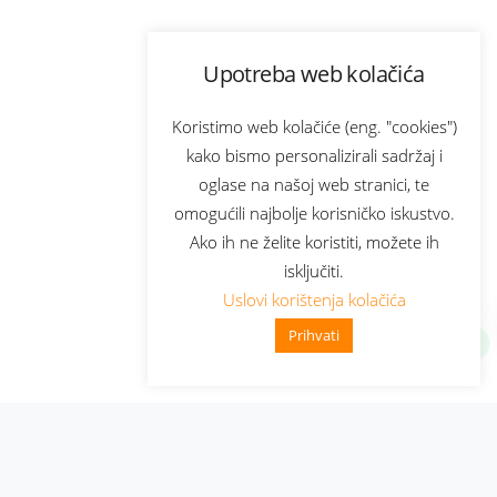
Upotreba web kolačića
Koristimo web kolačiće (eng. "cookies")
kako bismo personalizirali sadržaj i
oglase na našoj web stranici, te
omogućili najbolje korisničko iskustvo.
Ako ih ne želite koristiti, možete ih
isključiti.
Uslovi korištenja kolačića
Prihvati