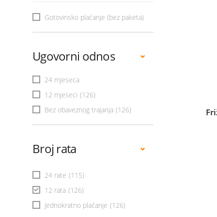
Gotovinsko plaćanje (bez paketa)
Ugovorni odnos
24 mjeseca
12 mjeseci
(126)
Bez obaveznog trajanja
(126)
Fr
Broj rata
24 rate
(115)
12 rata
(126)
Jednokratno plaćanje
(126)