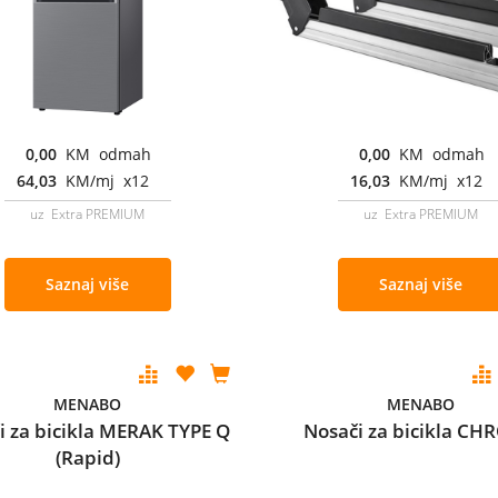
0,00
KM odmah
0,00
KM odmah
64,03
KM/mj x12
16,03
KM/mj x12
uz Extra PREMIUM
uz Extra PREMIUM
Saznaj više
Saznaj više
MENABO
MENABO
i za bicikla MERAK TYPE Q
Nosači za bicikla C
(Rapid)