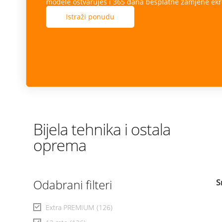
modele ostvaruješ i 365 dana besplatne zamjene ekr
Istraži ponudu
Bijela tehnika i ostala
oprema
Odabrani filteri
S
Extra PREMIUM
(126)