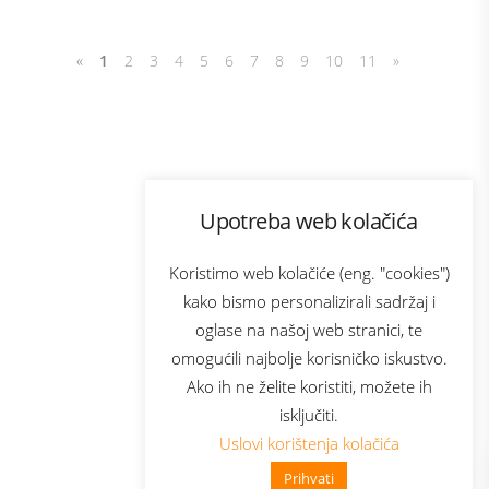
«
1
2
3
4
5
6
7
8
9
10
11
»
Program lojalnosti
Upotreba web kolačića
com
Bonus plus
sluga
Prijava za newsletter
Koristimo web kolačiće (eng. "cookies")
kako bismo personalizirali sadržaj i
oglase na našoj web stranici, te
elecom
omogućili najbolje korisničko iskustvo.
Ako ih ne želite koristiti, možete ih
isključiti.
Uslovi korištenja kolačića
Prihvati
👋 Zdravo, kako mogu pomoći?