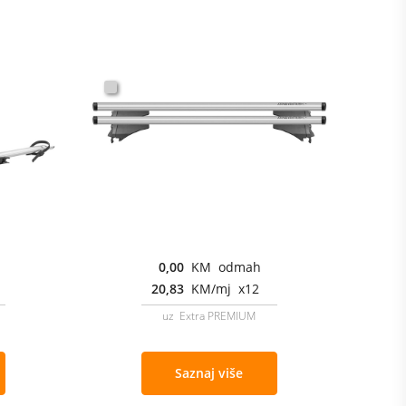
0,00
KM odmah
20,83
KM/mj x12
uz Extra PREMIUM
Saznaj više