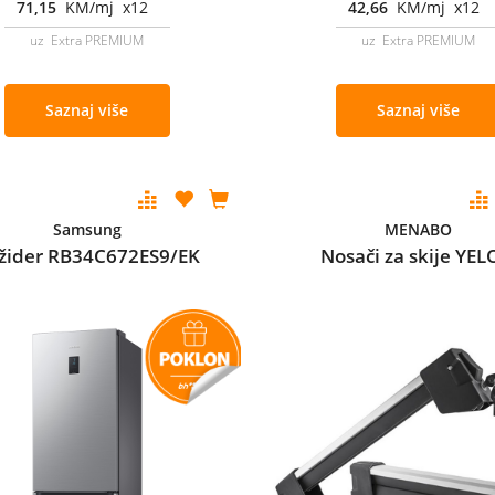
71,15
KM/mj x12
42,66
KM/mj x12
uz Extra PREMIUM
uz Extra PREMIUM
Saznaj više
Saznaj više
Samsung
MENABO
ižider RB34C672ES9/EK
Nosači za skije YEL