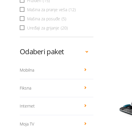
Frižideri
(15)
Mašina za pranje veša
(12)
Mašina za posuđe
(5)
Uređaji za grijanje
(20)
Odaberi paket
Mobilna
Fiksna
Internet
Moja TV