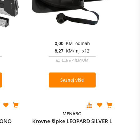
0,00
KM odmah
8,27
KM/mj x12
uz Extra PREMIUM
Saznaj više
MENABO
HRONO
Krovne šipke LEOPARD SILVER L