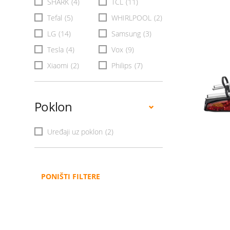
SHARK
(4)
TCL
(11)
Tefal
(5)
WHIRLPOOL
(2)
LG
(14)
Samsung
(3)
Tesla
(4)
Vox
(9)
Xiaomi
(2)
Philips
(7)
Poklon
Uređaji uz poklon
(2)
PONIŠTI FILTERE