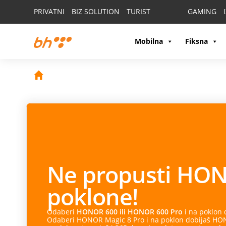
PRIVATNI
BIZ SOLUTION
TURIST
GAMING
Mobilna
Fiksna
Ne propusti
HON
poklone!
Odaberi
HONOR 600 ili HONOR 600 Pro
i na poklon
Odaberi HONOR Magic 8 Pro i na poklon dobijaš HONO