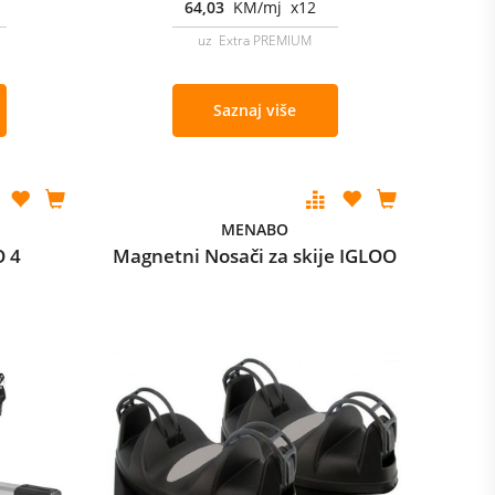
64,03
KM/mj x12
uz Extra PREMIUM
Saznaj više
MENABO
O 4
Magnetni Nosači za skije IGLOO