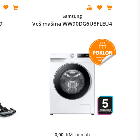
Samsung
9
Veš mašina WW90DG6U8FLEU4
0,00
KM odmah