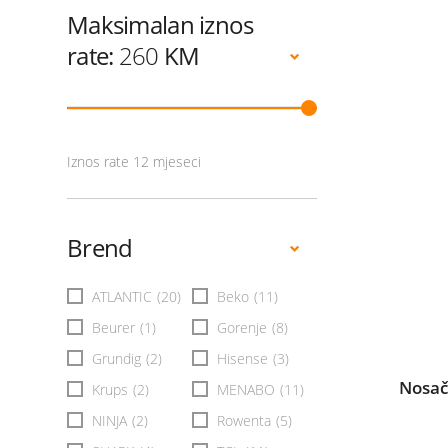
Maksimalan iznos
rate:
260
KM
Iznos rate 12 mjeseci
Brend
ATLANTIC
(20)
Beko
(11)
Beurer
(1)
Gorenje
(8)
Grundig
(2)
Hisense
(3)
Nosač
Krups
(2)
MENABO
(11)
NINJA
(2)
Rowenta
(5)