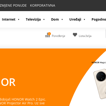
IZMJENE PONUDE
KORPORATIVNA
Internet
Televizija
Dom
Uređaji
Pogodno
0
Poređenje
Lista želja
OR
 dobijaš HONOR Watch 2 Epic.
R Projector Air Pro. Uz sve