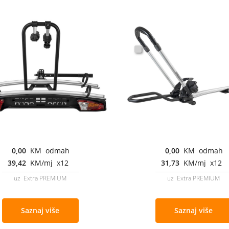
0,00
KM odmah
0,00
KM odmah
39,42
KM/mj x12
31,73
KM/mj x12
uz Extra PREMIUM
uz Extra PREMIUM
Saznaj više
Saznaj više