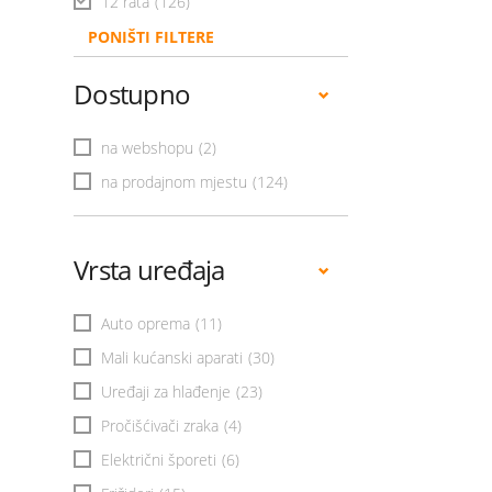
12 rata
(126)
PONIŠTI FILTERE
Dostupno
na webshopu
(2)
na prodajnom mjestu
(124)
Vrsta uređaja
Auto oprema
(11)
Mali kućanski aparati
(30)
Uređaji za hlađenje
(23)
Pročišćivači zraka
(4)
Električni šporeti
(6)