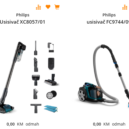
Philips
Philips
Usisivač XC8057/01
usisivač FC9744/0
0,00
KM odmah
0,00
KM odmah