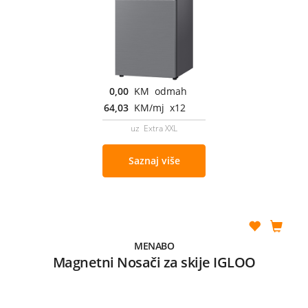
0,00
KM odmah
64,03
KM/mj x12
uz Extra XXL
Saznaj više
MENABO
Magnetni Nosači za skije IGLOO