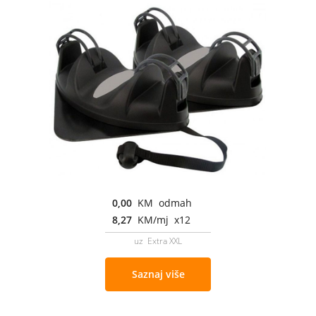
0,00
KM odmah
8,27
KM/mj x12
uz Extra XXL
Saznaj više