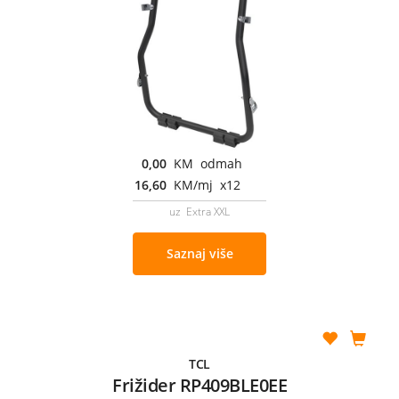
0,00
KM odmah
16,60
KM/mj x12
uz Extra XXL
Saznaj više
TCL
Frižider RP409BLE0EE