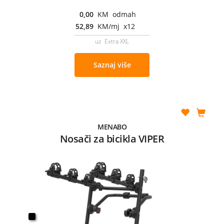
0,00
KM odmah
52,89
KM/mj x12
uz Extra XXL
Saznaj više
MENABO
Nosači za bicikla VIPER