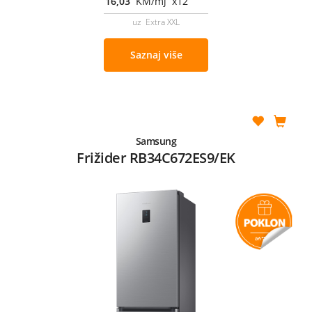
16,03
KM/mj x12
uz Extra XXL
Saznaj više
Samsung
Frižider RB34C672ES9/EK