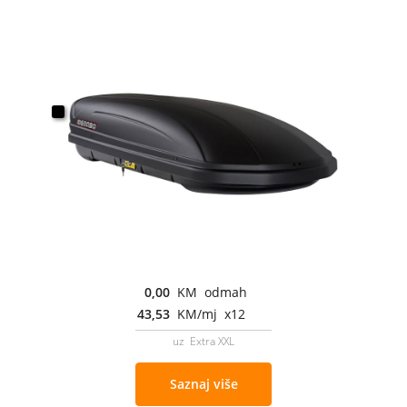
0,00
KM odmah
43,53
KM/mj x12
uz Extra XXL
Saznaj više