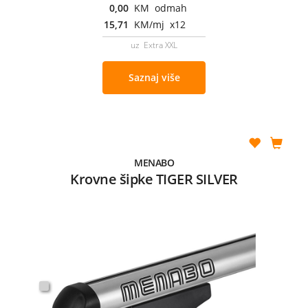
0,00
KM odmah
15,71
KM/mj x12
uz Extra XXL
Saznaj više
MENABO
Krovne šipke TIGER SILVER