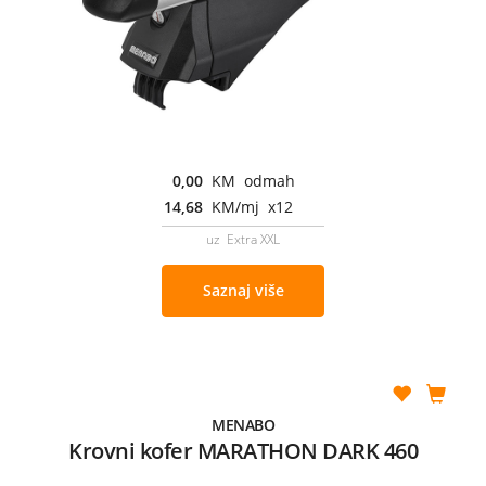
0,00
KM odmah
14,68
KM/mj x12
uz Extra XXL
Saznaj više
MENABO
Krovni kofer MARATHON DARK 460