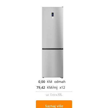
0,00
KM odmah
79,42
KM/mj x12
uz Extra XXL
Saznaj više