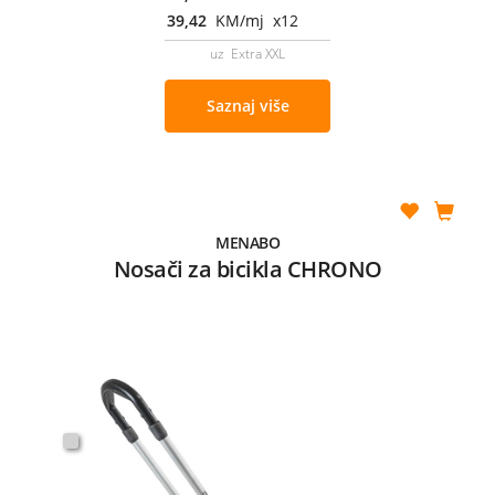
39,42
KM/mj x12
uz Extra XXL
Saznaj više
MENABO
Nosači za bicikla CHRONO