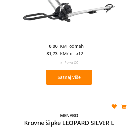
0,00
KM odmah
31,73
KM/mj x12
uz Extra XXL
Saznaj više
MENABO
Krovne šipke LEOPARD SILVER L