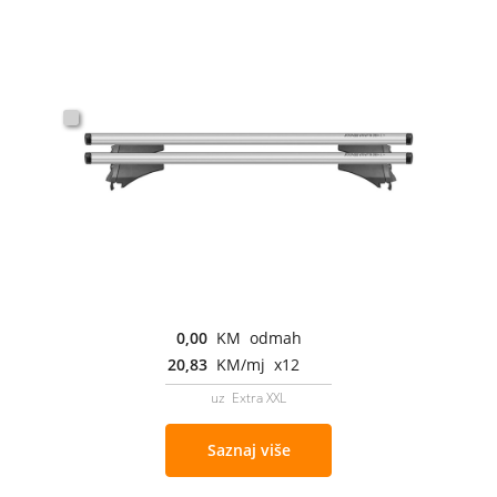
0,00
KM odmah
20,83
KM/mj x12
uz Extra XXL
Saznaj više