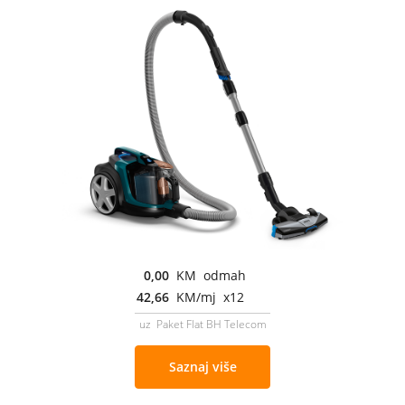
0,00
KM odmah
42,66
KM/mj x12
uz Paket Flat BH Telecom
Saznaj više