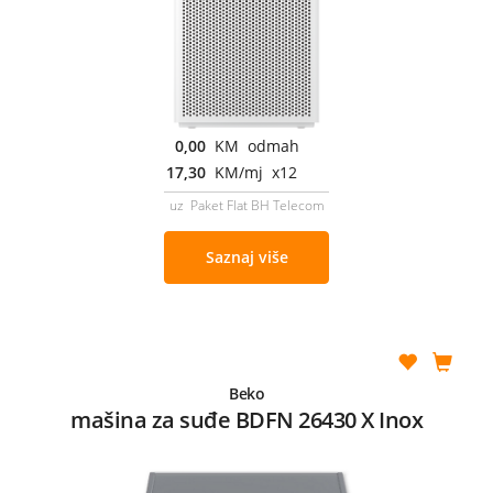
0,00
KM odmah
17,30
KM/mj x12
uz Paket Flat BH Telecom
Saznaj više
Beko
mašina za suđe BDFN 26430 X Inox