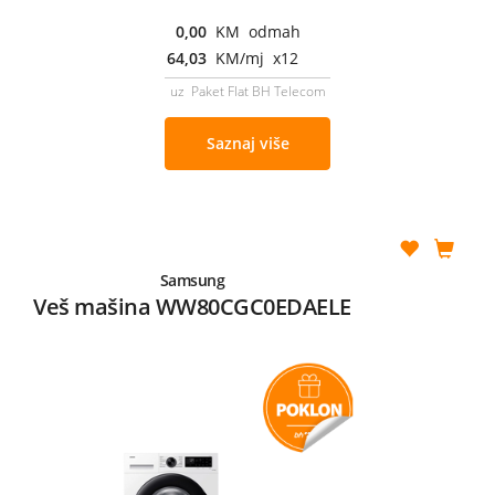
0,00
KM odmah
64,03
KM/mj x12
uz Paket Flat BH Telecom
Saznaj više
Samsung
Veš mašina WW80CGC0EDAELE