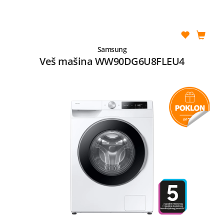
Samsung
Veš mašina WW90DG6U8FLEU4