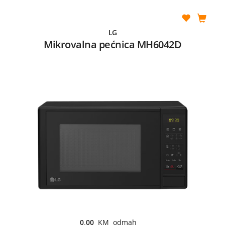
LG
Mikrovalna pećnica MH6042D
0,00
KM odmah