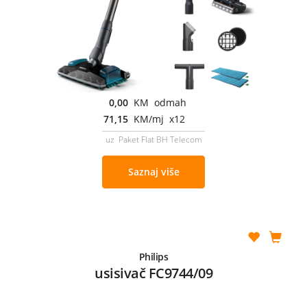
0,00
KM odmah
71,15
KM/mj x12
uz Paket Flat BH Telecom
Saznaj više
Philips
usisivač FC9744/09