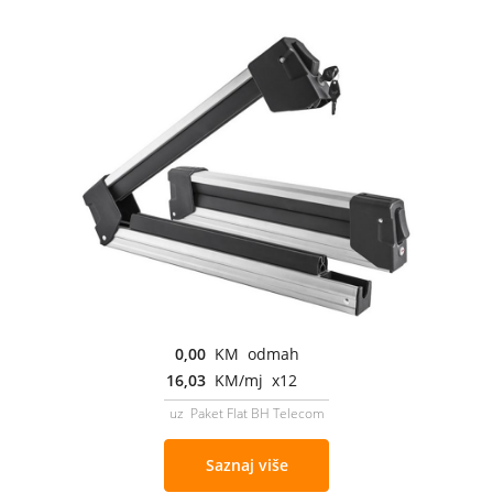
0,00
KM odmah
16,03
KM/mj x12
uz Paket Flat BH Telecom
Saznaj više