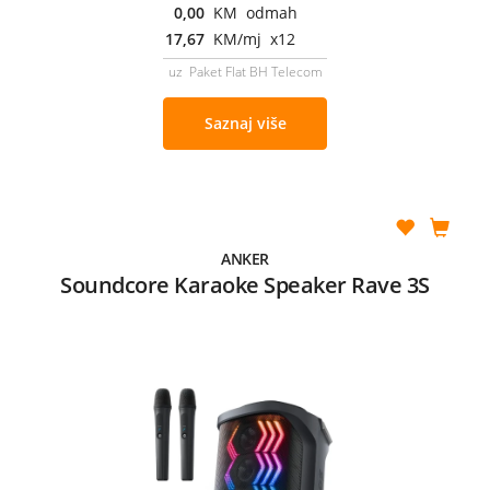
0,00
KM odmah
17,67
KM/mj x12
uz Paket Flat BH Telecom
Saznaj više
ANKER
Soundcore Karaoke Speaker Rave 3S