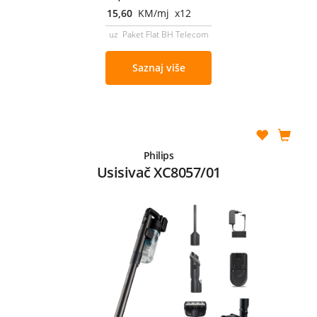
15,60
KM/mj x12
uz Paket Flat BH Telecom
Saznaj više
Philips
Usisivač XC8057/01