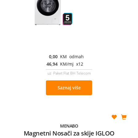
0,00
KM odmah
46,94
KM/mj x12
uz Paket Flat BH Telecom
Saznaj više
MENABO
Magnetni Nosači za skije IGLOO