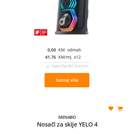
0,00
KM odmah
41,76
KM/mj x12
uz Paket Flat BH Telecom
Saznaj više
MENABO
Nosači za skije YELO 4