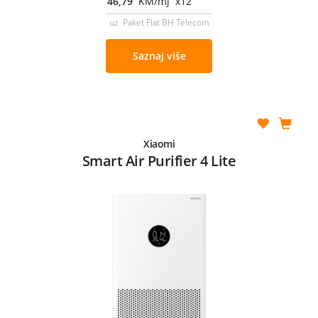
46,79
KM/mj x12
uz Paket Flat BH Telecom
Saznaj više
Xiaomi
Smart Air Purifier 4 Lite