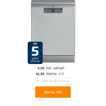
0,00
KM odmah
66,88
KM/mj x12
uz Paket Flat BH Telecom
Saznaj više