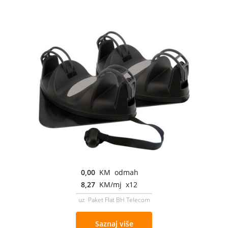
0,00
KM odmah
8,27
KM/mj x12
uz Paket Flat BH Telecom
Saznaj više