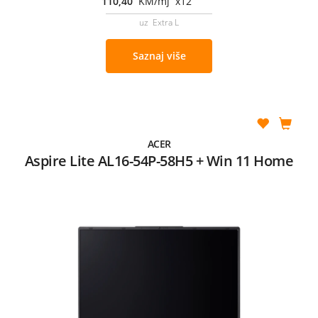
110,40
KM/mj x12
uz Extra L
Saznaj više
ACER
Aspire Lite AL16-54P-58H5 + Win 11 Home