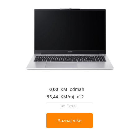
0,00
KM odmah
95,44
KM/mj x12
uz Extra L
Saznaj više