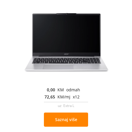
0,00
KM odmah
72,65
KM/mj x12
uz Extra L
Saznaj više