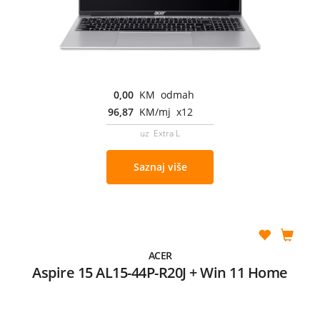
0,00
KM odmah
96,87
KM/mj x12
uz Extra L
Saznaj više
ACER
Aspire 15 AL15-44P-R20J + Win 11 Home