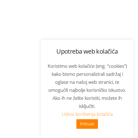
Upotreba web kolačića
Koristimo web kolačiće (eng. "cookies")
kako bismo personalizirali sadržaj i
oglase na našoj web stranici, te
omogućili najbolje korisničko iskustvo.
Ako ih ne želite koristiti, možete ih
isključiti.
Uslovi korištenja kolačića
Prihvati