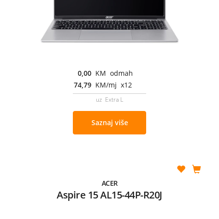
0,00
KM odmah
74,79
KM/mj x12
uz Extra L
Saznaj više
ACER
Aspire 15 AL15-44P-R20J