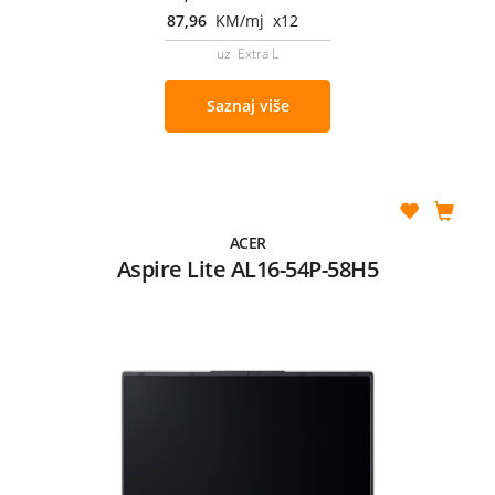
87,96
KM/mj x12
uz Extra L
Saznaj više
ACER
Aspire Lite AL16-54P-58H5