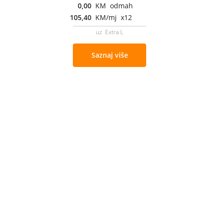
0,00
KM odmah
105,40
KM/mj x12
uz Extra L
Saznaj više