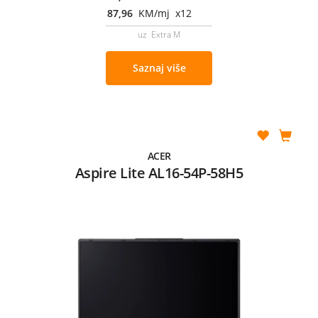
87,96
KM/mj x12
uz Extra M
Saznaj više
ACER
Aspire Lite AL16-54P-58H5