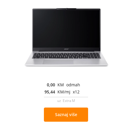
0,00
KM odmah
95,44
KM/mj x12
uz Extra M
Saznaj više