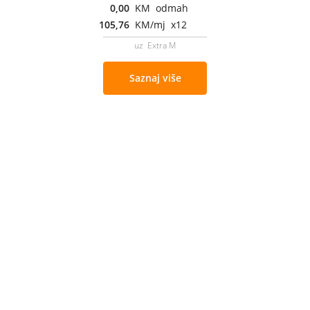
0,00
KM odmah
105,76
KM/mj x12
uz Extra M
Saznaj više