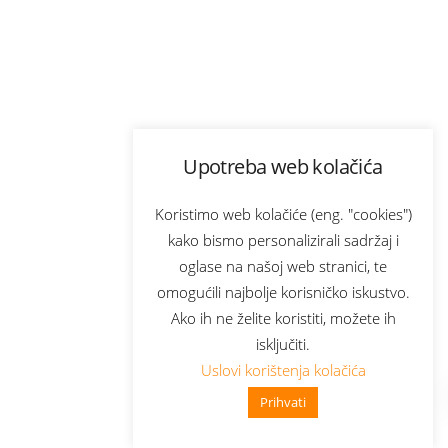
Upotreba web kolačića
Koristimo web kolačiće (eng. "cookies")
kako bismo personalizirali sadržaj i
oglase na našoj web stranici, te
omogućili najbolje korisničko iskustvo.
Ako ih ne želite koristiti, možete ih
isključiti.
Uslovi korištenja kolačića
Prihvati