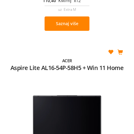
110,40
KM/mj x12
uz Extra M
Saznaj više
ACER
Aspire Lite AL16-54P-58H5 + Win 11 Home