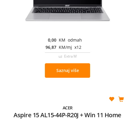
0,00
KM odmah
96,87
KM/mj x12
uz Extra M
Saznaj više
ACER
Aspire 15 AL15-44P-R20J + Win 11 Home