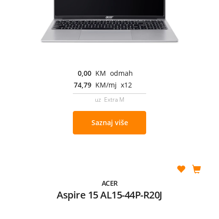
0,00
KM odmah
74,79
KM/mj x12
uz Extra M
Saznaj više
ACER
Aspire 15 AL15-44P-R20J