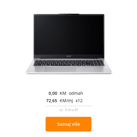
0,00
KM odmah
72,65
KM/mj x12
uz Extra M
Saznaj više