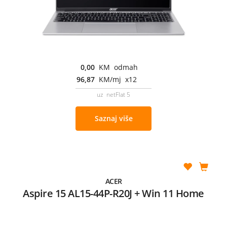
0,00
KM odmah
96,87
KM/mj x12
uz netFlat 5
Saznaj više
ACER
Aspire 15 AL15-44P-R20J + Win 11 Home