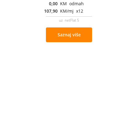
0,00
KM odmah
107,90
KM/mj x12
uz netFlat 5
Saznaj više