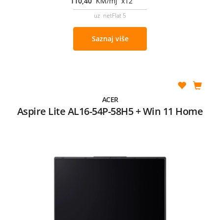
110,40
KM/mj x12
uz netFlat 5
Saznaj više
ACER
Aspire Lite AL16-54P-58H5 + Win 11 Home