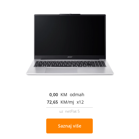
0,00
KM odmah
72,65
KM/mj x12
uz netFlat 5
Saznaj više