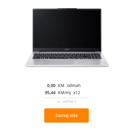
0,00
KM odmah
95,44
KM/mj x12
uz netFlat 5
Saznaj više