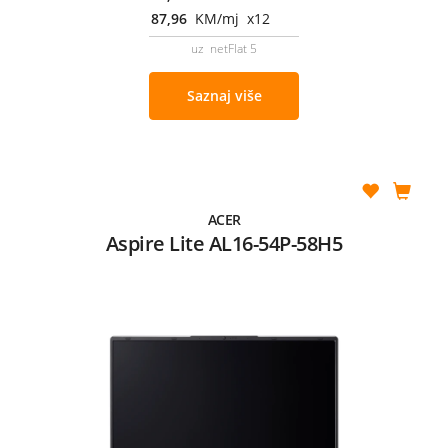
87,96
KM/mj x12
uz netFlat 5
Saznaj više
ACER
Aspire Lite AL16-54P-58H5