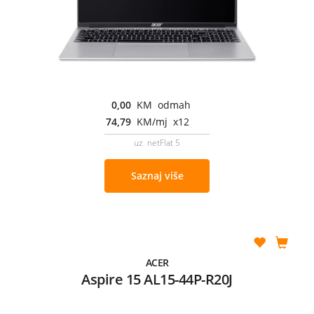
0,00
KM odmah
74,79
KM/mj x12
uz netFlat 5
Saznaj više
ACER
Aspire 15 AL15-44P-R20J