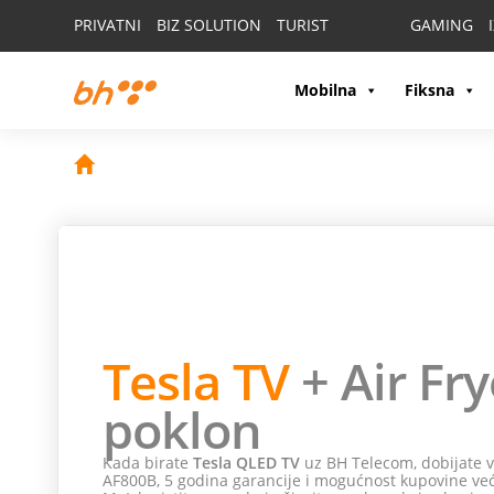
PRIVATNI
BIZ SOLUTION
TURIST
GAMING
Mobilna
Fiksna
Hisense TV
i Moj
Uživajte u omiljenim TV kanalima, filmovima i serija
Moja webTV aplikaciju. Pametna zabava i vrhunski do
pristupačne mjesečne rate.
12,07 KM
mjesečno