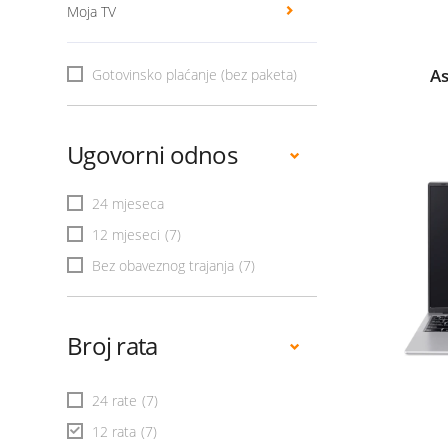
Moja TV
As
Gotovinsko plaćanje (bez paketa)
Ugovorni odnos
24 mjeseca
12 mjeseci
(7)
Bez obaveznog trajanja
(7)
Broj rata
24 rate
(7)
12 rata
(7)