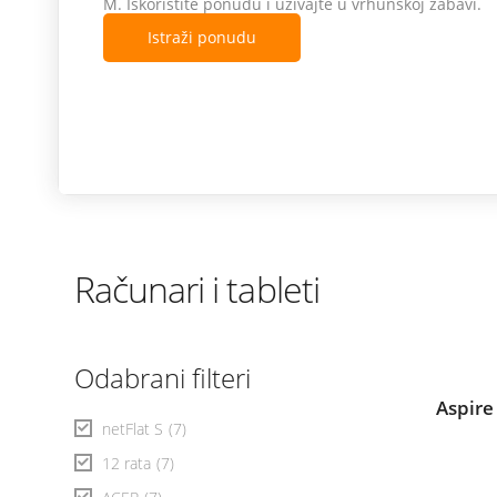
Istraži ponudu
Računari i tableti
Odabrani filteri
Aspire
netFlat S
(7)
12 rata
(7)