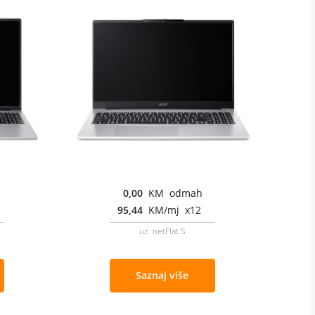
0,00
KM odmah
95,44
KM/mj x12
uz netFlat S
Saznaj više