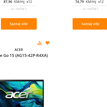
87,96
KM/mj x12
74,79
KM/mj x12
uz netFlat S
uz netFlat S
Saznaj više
Saznaj više
ACER
re Go 15 (AG15-42P-R4XA)