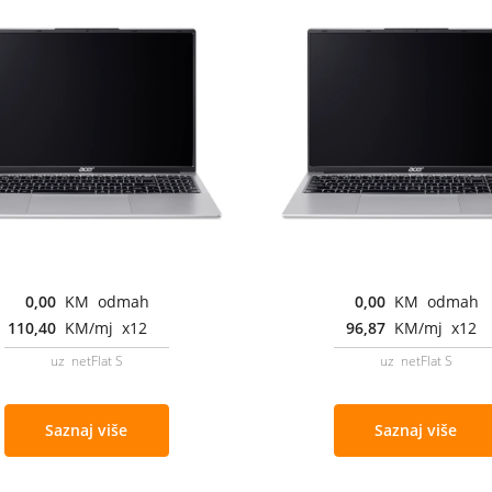
0,00
KM odmah
0,00
KM odmah
110,40
KM/mj x12
96,87
KM/mj x12
uz netFlat S
uz netFlat S
Saznaj više
Saznaj više