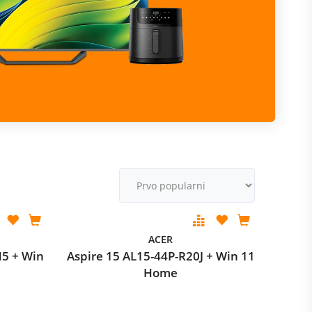
m
M
v
ACER
H5 + Win
Aspire 15 AL15-44P-R20J + Win 11
Home