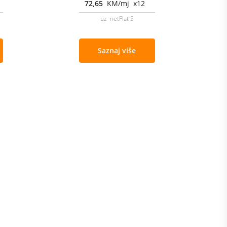
72,65
KM/mj x12
uz netFlat S
Saznaj više