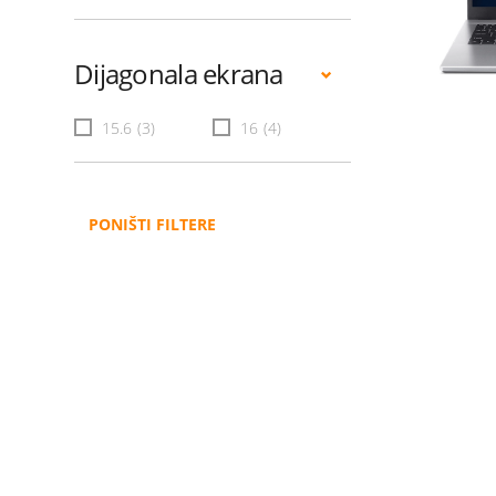
Dijagonala ekrana
15.6
(3)
16
(4)
PONIŠTI FILTERE
Administracija
B2B