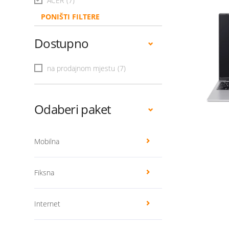
ACER
(7)
PONIŠTI FILTERE
Dostupno
na prodajnom mjestu
(7)
Odaberi paket
Mobilna
Fiksna
Internet