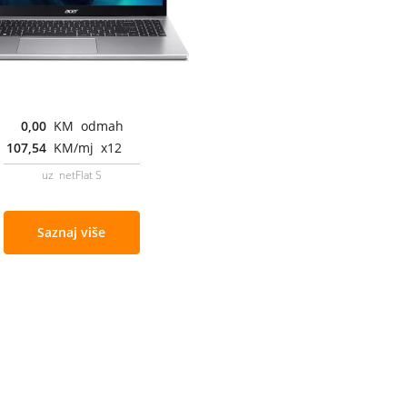
0,00
KM odmah
107,54
KM/mj x12
uz netFlat S
Saznaj više
Cjenovnik i uslovi
Aplikacije