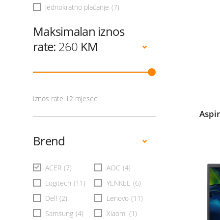
Jednokratno plaćanje
(7)
Maksimalan iznos
rate:
260
KM
Iznos rate 12 mjeseci
Aspi
Brend
ACER
(7)
AOC
(4)
Logitech
(11)
YENKEE
(6)
Dell
(2)
Lenovo
(11)
Samsung
(4)
Xiaomi
(1)