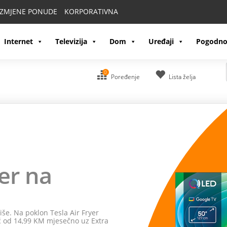
IZMJENE PONUDE
KORPORATIVNA
Internet
Televizija
Dom
Uređaji
Pogodno
0
Poređenje
Lista želja
a webTV
ma na
Hisense televizorima
uz
življaj gledanja dostupni su uz