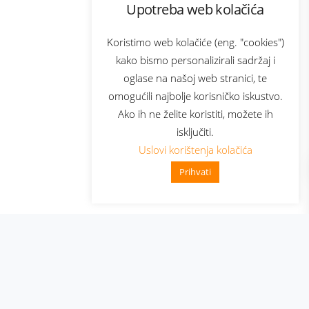
Upotreba web kolačića
com
Bonus plus
sluga
Prijava za newsletter
Koristimo web kolačiće (eng. "cookies")
kako bismo personalizirali sadržaj i
oglase na našoj web stranici, te
elecom
omogućili najbolje korisničko iskustvo.
Ako ih ne želite koristiti, možete ih
isključiti.
Uslovi korištenja kolačića
Prihvati
👋 Zdravo, kako mogu p