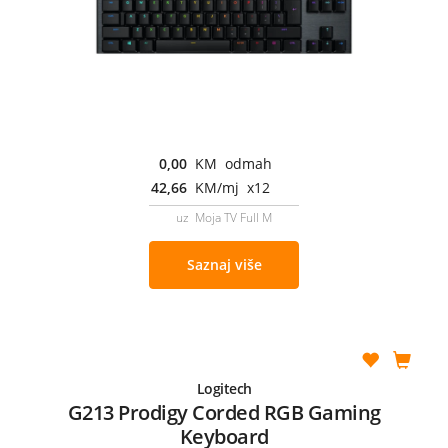
0,00
KM odmah
42,66
KM/mj x12
uz Moja TV Full M
Saznaj više
Logitech
G213 Prodigy Corded RGB Gaming
Keyboard