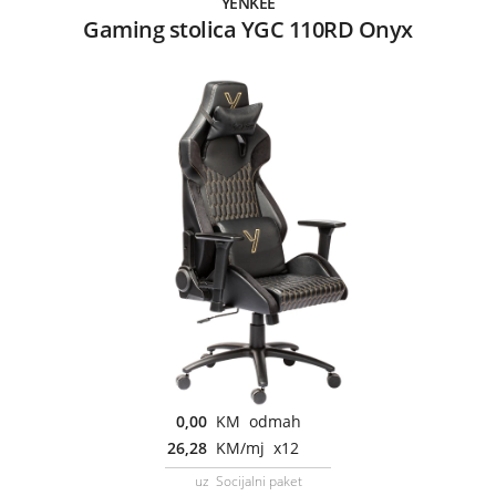
YENKEE
Gaming stolica YGC 110RD Onyx
0,00
KM odmah
26,28
KM/mj x12
uz Socijalni paket