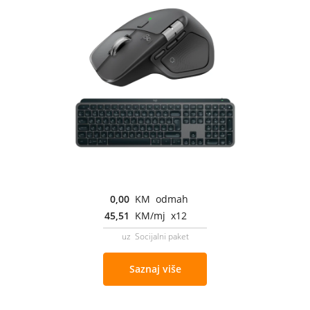
0,00
KM odmah
45,51
KM/mj x12
uz Socijalni paket
Saznaj više