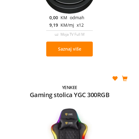
0,00
KM odmah
9,19
KM/mj x12
uz Moja TV Full M
Saznaj više
YENKEE
Gaming stolica YGC 300RGB