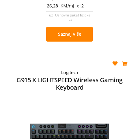
26,28
KM/mj x12
uz Osnovni paket fizicka
lica
Saznaj više
Logitech
G915 X LIGHTSPEED Wireless Gaming
Keyboard