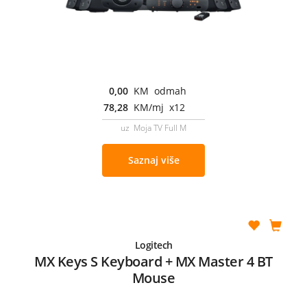
0,00
KM odmah
78,28
KM/mj x12
uz Moja TV Full M
Saznaj više
Logitech
MX Keys S Keyboard + MX Master 4 BT
Mouse