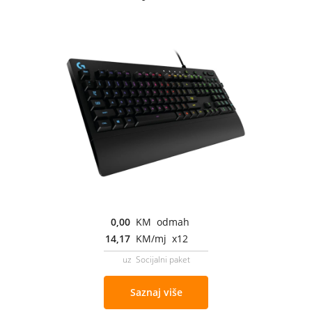
0,00
KM odmah
14,17
KM/mj x12
uz Socijalni paket
Saznaj više