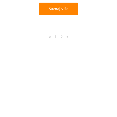
Saznaj više
«
1
2
»