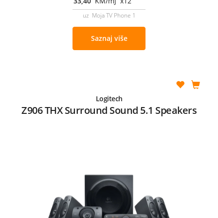
33,40
KM/mj x12
uz Moja TV Phone 1
Saznaj više
Logitech
Z906 THX Surround Sound 5.1 Speakers