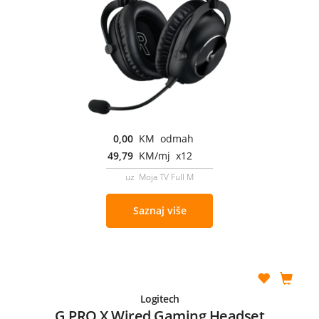
0,00
KM odmah
49,79
KM/mj x12
uz Moja TV Full M
Saznaj više
Logitech
G PRO X Wired Gaming Headset