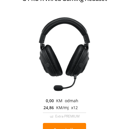
0,00
KM odmah
24,86
KM/mj x12
uz Extra PREMIUM