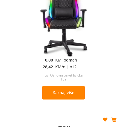
0,00
KM odmah
28,42
KM/mj x12
uz Osnovni paket fizicka
lica
Saznaj više