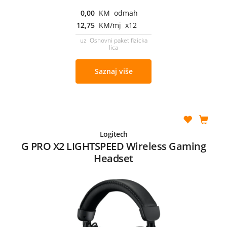
0,00
KM odmah
12,75
KM/mj x12
uz Osnovni paket fizicka
lica
Saznaj više
Logitech
G PRO X2 LIGHTSPEED Wireless Gaming
Headset