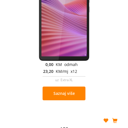
0,00
KM odmah
23,20
KM/mj x12
uz Extra XL
Saznaj više