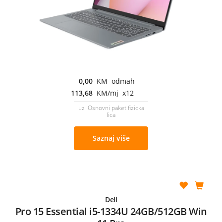
0,00
KM odmah
113,68
KM/mj x12
uz Osnovni paket fizicka
lica
Saznaj više
Dell
Pro 15 Essential i5-1334U 24GB/512GB Win