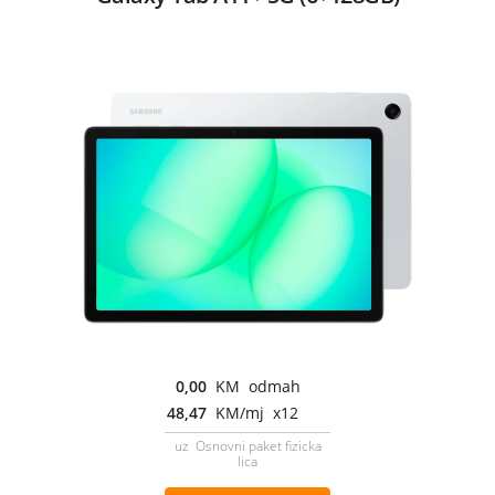
0,00
KM odmah
48,47
KM/mj x12
uz Osnovni paket fizicka
lica