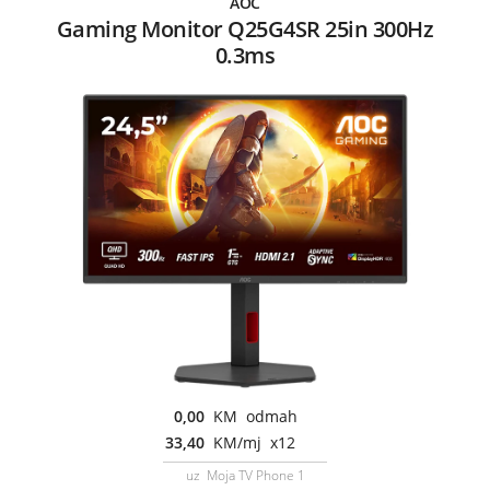
AOC
Gaming Monitor Q25G4SR 25in 300Hz
0.3ms
0,00
KM odmah
33,40
KM/mj x12
uz Moja TV Phone 1