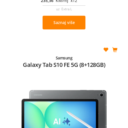
235,36
KM/mj x12
uz Extra L
Saznaj više
Samsung
Galaxy Tab S10 FE 5G (8+128GB)