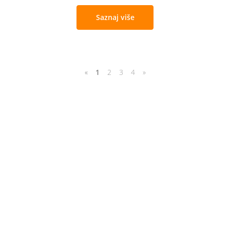
Saznaj više
«
1
2
3
4
»