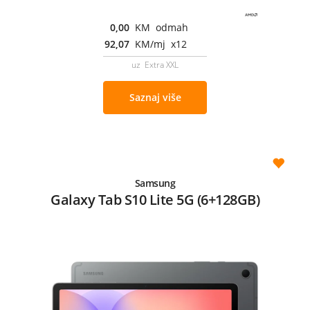
0,00
KM odmah
92,07
KM/mj x12
uz Extra XXL
Saznaj više
Samsung
Galaxy Tab S10 Lite 5G (6+128GB)