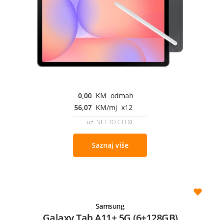
0,00
KM odmah
56,07
KM/mj x12
uz NET TO GO XL
Saznaj više
Samsung
Galaxy Tab A11+ 5G (6+128GB)