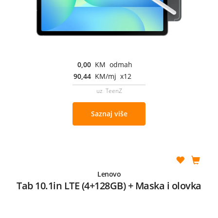
0,00
KM odmah
90,44
KM/mj x12
uz TeenZ
Saznaj više
Lenovo
Tab 10.1in LTE (4+128GB) + Maska i olovka