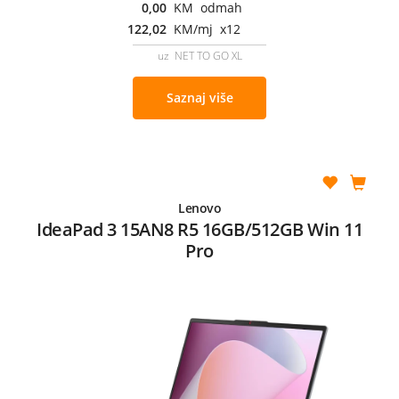
0,00
KM odmah
122,02
KM/mj x12
uz NET TO GO XL
Saznaj više
Lenovo
IdeaPad 3 15AN8 R5 16GB/512GB Win 11
Pro