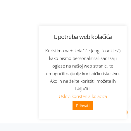
Upotreba web kolačića
Koristimo web kolačiće (eng. "cookies")
kako bismo personalizirali sadržaj i
oglase na našoj web stranici, te
omogućili najbolje korisničko iskustvo.
Ako ih ne želite koristiti, možete ih
isključiti.
Uslovi korištenja kolačića
Prihvati