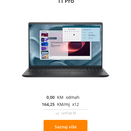
11 Pro
0,00
KM odmah
164,25
KM/mj x12
uz netFlat M
Saznaj više