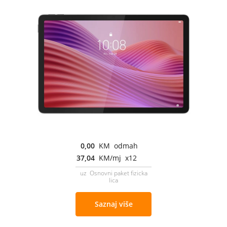
0,00
KM odmah
37,04
KM/mj x12
uz Osnovni paket fizicka
lica
Saznaj više