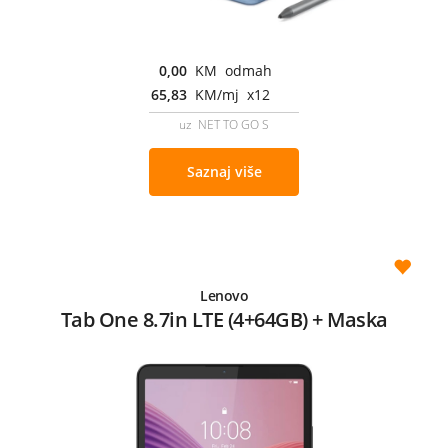
0,00
KM odmah
65,83
KM/mj x12
uz NET TO GO S
Saznaj više
Lenovo
Tab One 8.7in LTE (4+64GB) + Maska