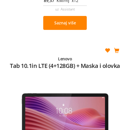
89,37
KM/mj x12
uz Assistant
Saznaj više
Lenovo
Tab 10.1in LTE (4+128GB) + Maska i olovka