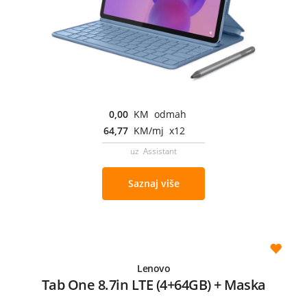
0,00
KM odmah
64,77
KM/mj x12
uz Assistant
Saznaj više
Lenovo
Tab One 8.7in LTE (4+64GB) + Maska