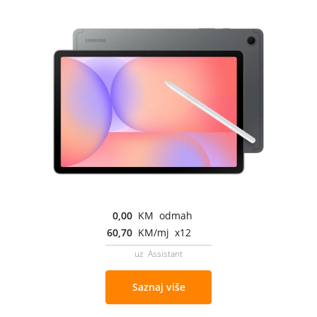
0,00
KM odmah
60,70
KM/mj x12
uz Assistant
Saznaj više