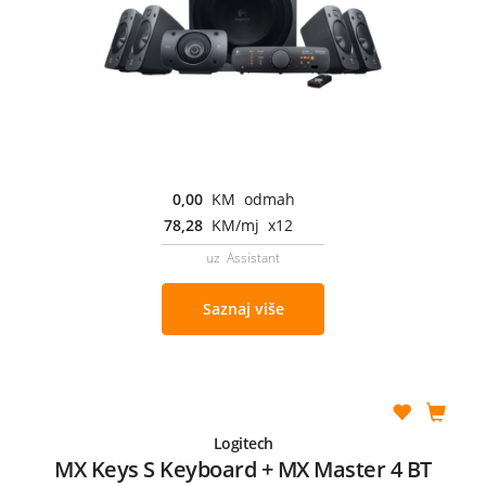
0,00
KM odmah
78,28
KM/mj x12
uz Assistant
Saznaj više
Logitech
MX Keys S Keyboard + MX Master 4 BT