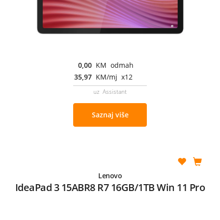
0,00
KM odmah
35,97
KM/mj x12
uz Assistant
Saznaj više
Lenovo
IdeaPad 3 15ABR8 R7 16GB/1TB Win 11 Pro