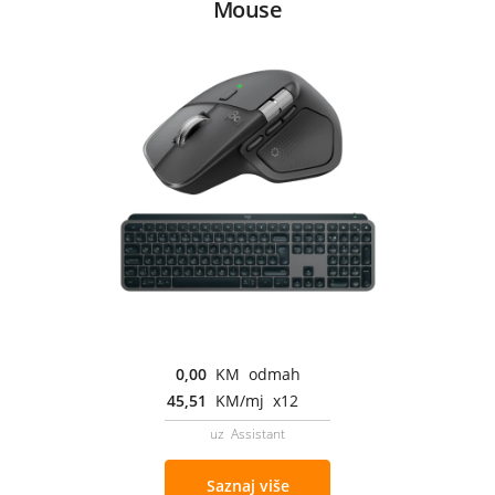
Mouse
0,00
KM odmah
45,51
KM/mj x12
uz Assistant
Saznaj više