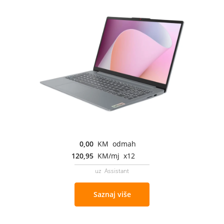
0,00
KM odmah
120,95
KM/mj x12
uz Assistant
Saznaj više