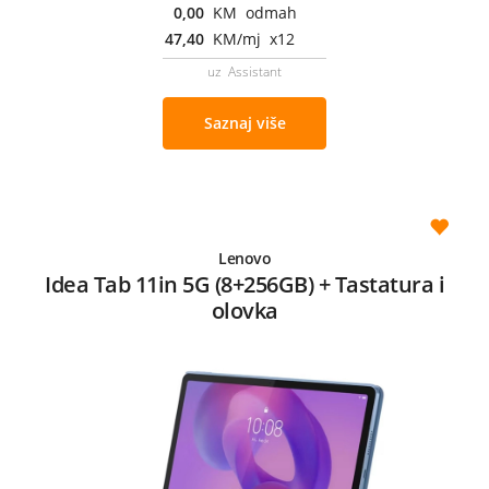
0,00
KM odmah
47,40
KM/mj x12
uz Assistant
Saznaj više
Lenovo
Idea Tab 11in 5G (8+256GB) + Tastatura i
olovka