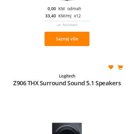
0,00
KM odmah
33,40
KM/mj x12
uz Assistant
Saznaj više
Logitech
Z906 THX Surround Sound 5.1 Speakers