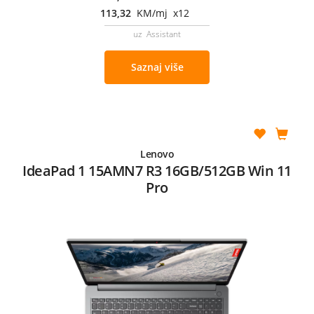
113,32
KM/mj x12
uz Assistant
Saznaj više
Lenovo
IdeaPad 1 15AMN7 R3 16GB/512GB Win 11
Pro