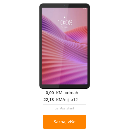
0,00
KM odmah
22,13
KM/mj x12
uz Assistant
Saznaj više