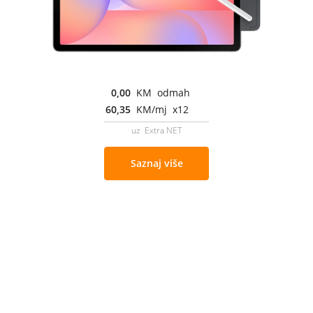
0,00
KM odmah
60,35
KM/mj x12
uz Extra NET
Saznaj više