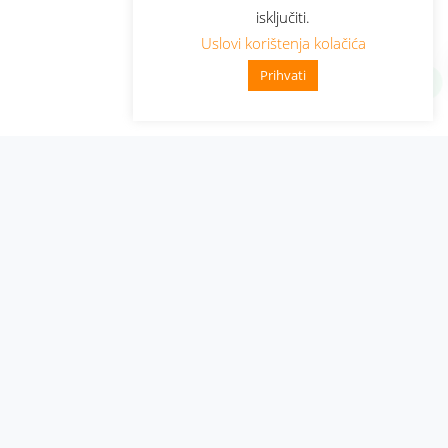
isključiti.
Uslovi korištenja kolačića
Prihvati
Administracija
Nabavke i pozivi
Karijera