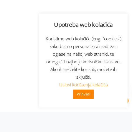
Upotreba web kolačića
Koristimo web kolačiće (eng. "cookies")
kako bismo personalizirali sadržaj i
oglase na našoj web stranici, te
omogućili najbolje korisničko iskustvo.
Ako ih ne želite koristiti, možete ih
isključiti.
Uslovi korištenja kolačića
Prihvati