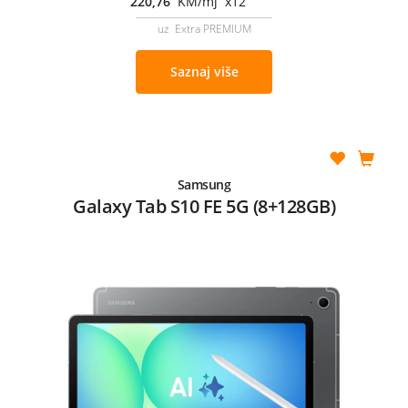
220,76
KM/mj x12
uz Extra PREMIUM
Saznaj više
Samsung
Galaxy Tab S10 FE 5G (8+128GB)