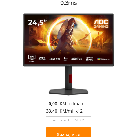
0.3ms
0,00
KM odmah
33,40
KM/mj x12
uz Extra PREMIUM
Saznaj više