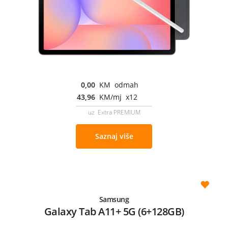
0,00
KM odmah
43,96
KM/mj x12
uz Extra PREMIUM
Saznaj više
Samsung
Galaxy Tab A11+ 5G (6+128GB)