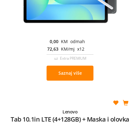
0,00
KM odmah
72,63
KM/mj x12
uz Extra PREMIUM
Saznaj više
Lenovo
Tab 10.1in LTE (4+128GB) + Maska i olovka