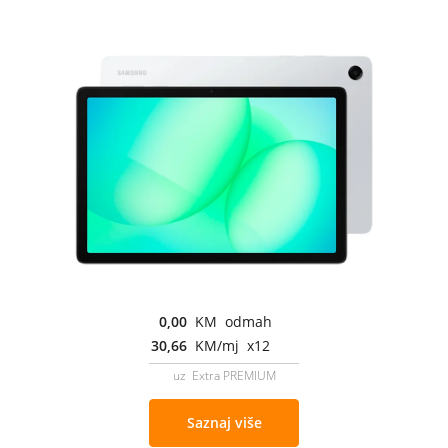
0,00
KM odmah
30,66
KM/mj x12
uz Extra PREMIUM
Saznaj više