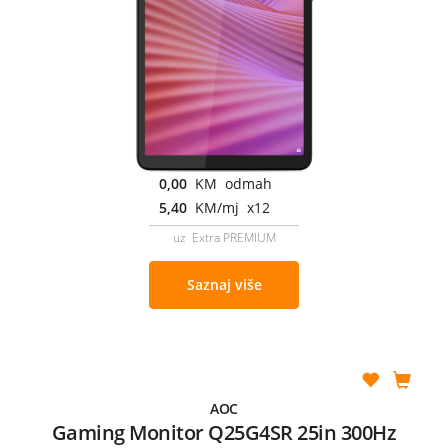
0,00
KM odmah
5,40
KM/mj x12
uz Extra PREMIUM
Saznaj više
AOC
Gaming Monitor Q25G4SR 25in 300Hz