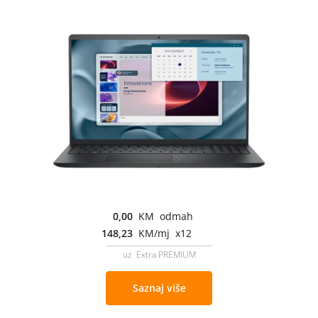
0,00
KM odmah
148,23
KM/mj x12
uz Extra PREMIUM
Saznaj više