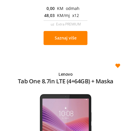
0,00
KM odmah
48,03
KM/mj x12
uz Extra PREMIUM
Saznaj više
Lenovo
Tab One 8.7in LTE (4+64GB) + Maska