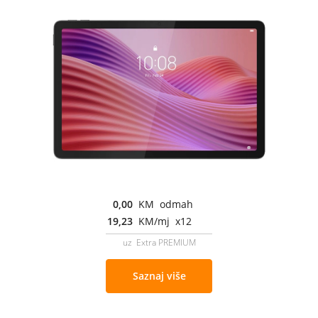
0,00
KM odmah
19,23
KM/mj x12
uz Extra PREMIUM
Saznaj više