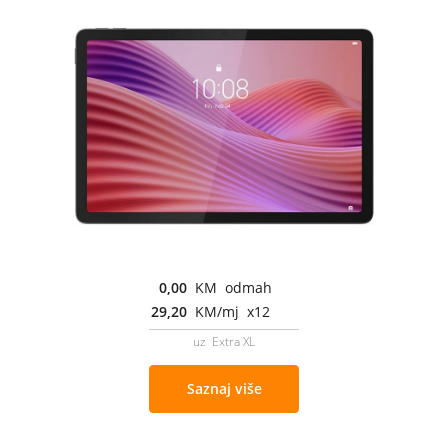
0,00
KM odmah
29,20
KM/mj x12
uz Extra XL
Saznaj više