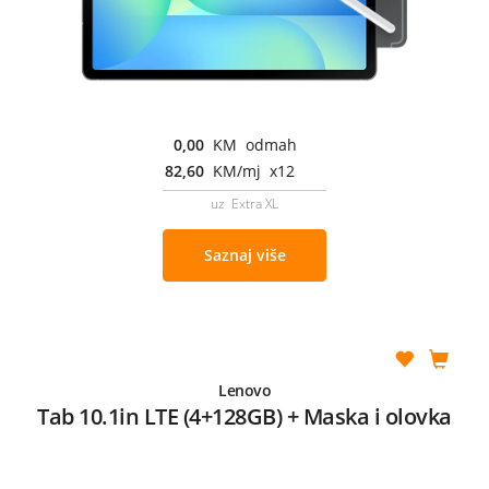
0,00
KM odmah
82,60
KM/mj x12
uz Extra XL
Saznaj više
Lenovo
Tab 10.1in LTE (4+128GB) + Maska i olovka