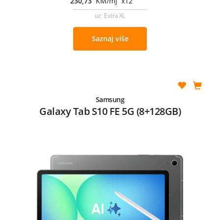
230,73
KM/mj x12
uz Extra XL
Saznaj više
Samsung
Galaxy Tab S10 FE 5G (8+128GB)