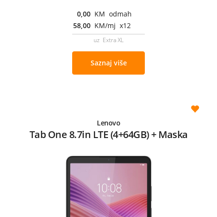
0,00
KM odmah
58,00
KM/mj x12
uz Extra XL
Saznaj više
Lenovo
Tab One 8.7in LTE (4+64GB) + Maska