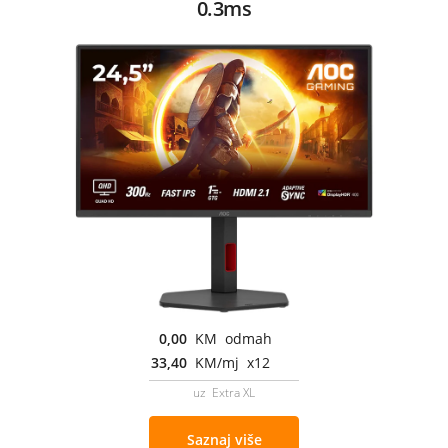
0.3ms
0,00
KM odmah
33,40
KM/mj x12
uz Extra XL
Saznaj više