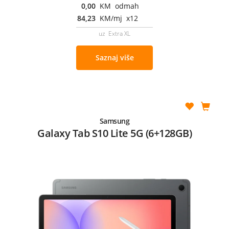
0,00
KM odmah
84,23
KM/mj x12
uz Extra XL
Saznaj više
Samsung
Galaxy Tab S10 Lite 5G (6+128GB)