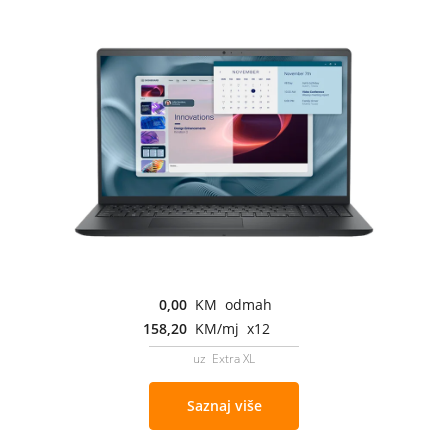
0,00
KM odmah
158,20
KM/mj x12
uz Extra XL
Saznaj više