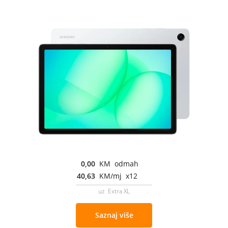
0,00
KM odmah
40,63
KM/mj x12
uz Extra XL
Saznaj više