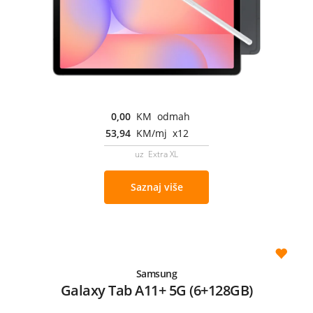
0,00
KM odmah
53,94
KM/mj x12
uz Extra XL
Saznaj više
Samsung
Galaxy Tab A11+ 5G (6+128GB)