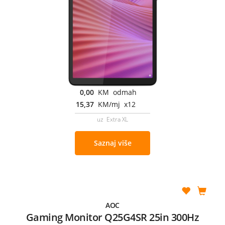
0,00
KM odmah
15,37
KM/mj x12
uz Extra XL
Saznaj više
AOC
Gaming Monitor Q25G4SR 25in 300Hz