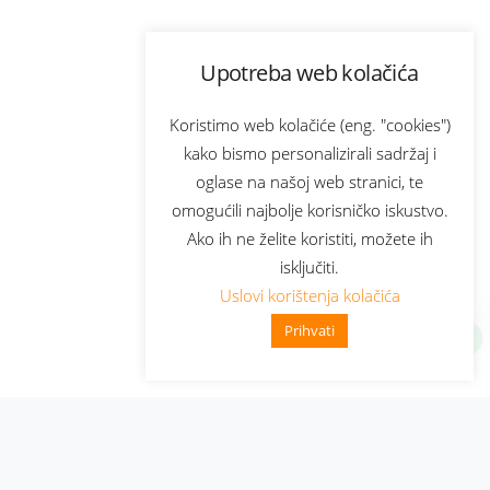
Upotreba web kolačića
Koristimo web kolačiće (eng. "cookies")
kako bismo personalizirali sadržaj i
oglase na našoj web stranici, te
omogućili najbolje korisničko iskustvo.
Ako ih ne želite koristiti, možete ih
isključiti.
Uslovi korištenja kolačića
Prihvati