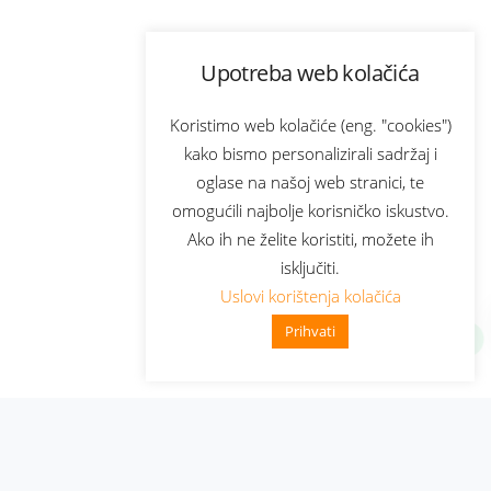
Upotreba web kolačića
Koristimo web kolačiće (eng. "cookies")
kako bismo personalizirali sadržaj i
oglase na našoj web stranici, te
omogućili najbolje korisničko iskustvo.
Ako ih ne želite koristiti, možete ih
isključiti.
Uslovi korištenja kolačića
Prihvati