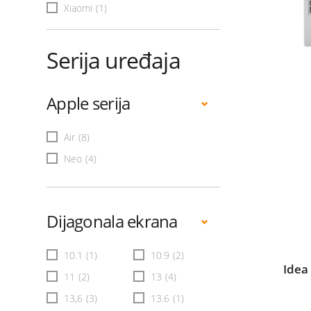
Xiaomi
(1)
Serija uređaja
Apple serija
Air
(8)
Neo
(4)
Dijagonala ekrana
10.1
(1)
10.9
(2)
Idea
11
(2)
13
(4)
13,6
(3)
13.6
(1)