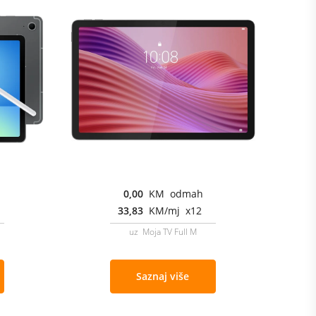
0,00
KM odmah
33,83
KM/mj x12
uz Moja TV Full M
Saznaj više