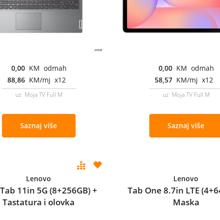
0,00
KM odmah
0,00
KM odmah
88,86
KM/mj x12
58,57
KM/mj x12
uz Moja TV Full M
uz Moja TV Full M
Saznaj više
Saznaj više
Lenovo
Lenovo
 Tab 11in 5G (8+256GB) +
Tab One 8.7in LTE (4+6
Tastatura i olovka
Maska