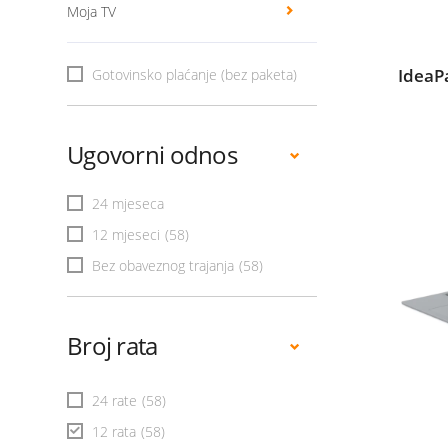
Moja TV
IdeaP
Gotovinsko plaćanje (bez paketa)
Ugovorni odnos
24 mjeseca
12 mjeseci
(58)
Bez obaveznog trajanja
(58)
Broj rata
24 rate
(58)
12 rata
(58)