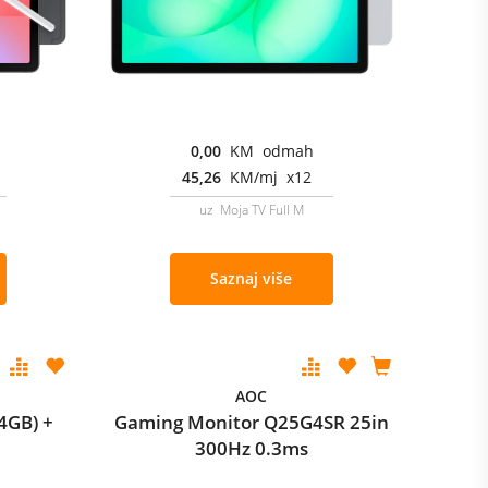
0,00
KM odmah
45,26
KM/mj x12
uz Moja TV Full M
Saznaj više
AOC
4GB) +
Gaming Monitor Q25G4SR 25in
300Hz 0.3ms