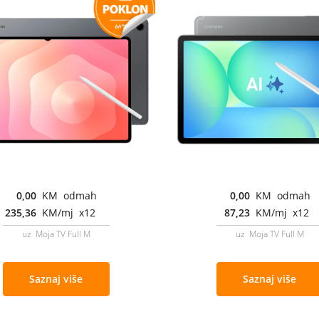
0,00
KM odmah
0,00
KM odmah
235,36
KM/mj x12
87,23
KM/mj x12
uz Moja TV Full M
uz Moja TV Full M
Saznaj više
Saznaj više