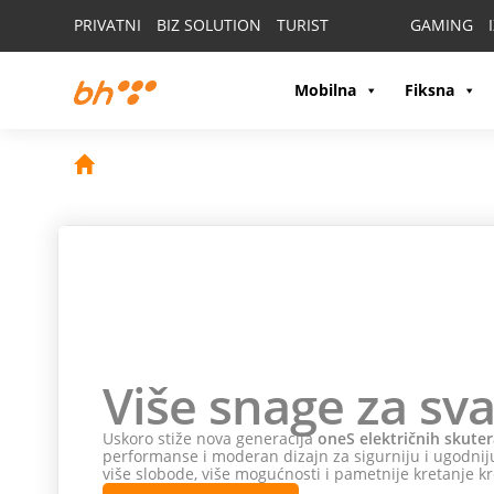
PRIVATNI
BIZ SOLUTION
TURIST
GAMING
Mobilna
Fiksna
Više snage za sva
Uskoro stiže nova generacija
oneS električnih skuter
performanse i moderan dizajn za sigurniju i ugodniju
više slobode, više mogućnosti i pametnije kretanje kr