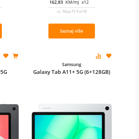
162,83
KM/mj x12
uz Moja TV Full M
Saznaj više
Samsung
 5G
Galaxy Tab A11+ 5G (6+128GB)