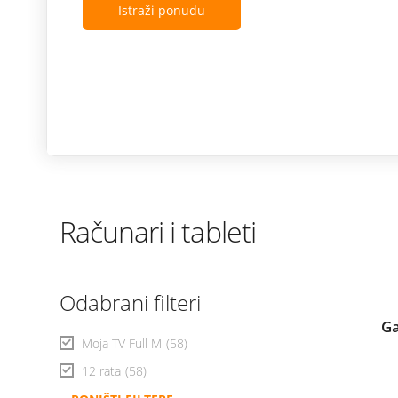
Istraži ponudu
Računari i tableti
Odabrani filteri
Ga
Moja TV Full M
(58)
12 rata
(58)