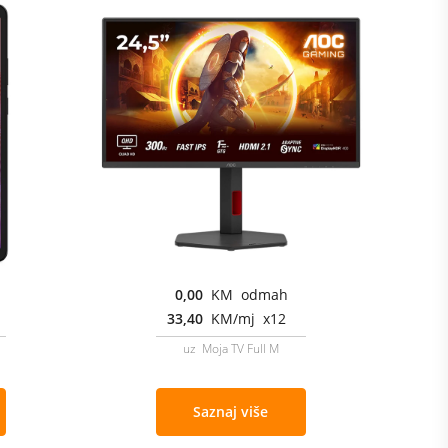
0,00
KM odmah
33,40
KM/mj x12
uz Moja TV Full M
Saznaj više