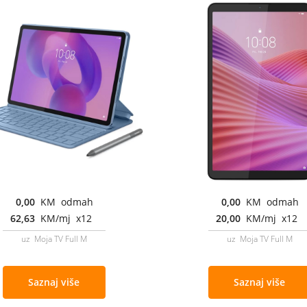
0,00
KM odmah
0,00
KM odmah
62,63
KM/mj x12
20,00
KM/mj x12
uz Moja TV Full M
uz Moja TV Full M
Saznaj više
Saznaj više