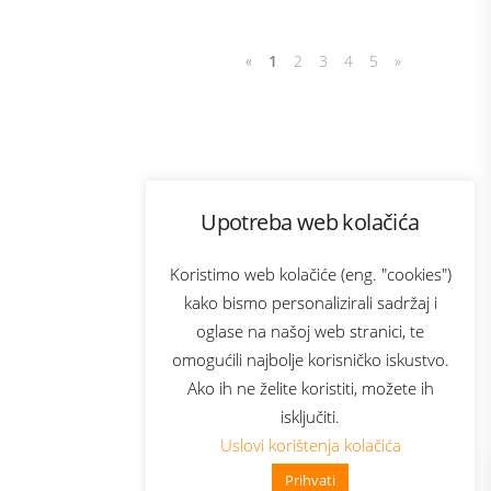
«
1
2
3
4
5
»
Program lojalnosti
Upotreba web kolačića
com
Bonus plus
sluga
Prijava za newsletter
Koristimo web kolačiće (eng. "cookies")
kako bismo personalizirali sadržaj i
oglase na našoj web stranici, te
elecom
omogućili najbolje korisničko iskustvo.
Ako ih ne želite koristiti, možete ih
isključiti.
Uslovi korištenja kolačića
Prihvati
👋 Zdravo, kako mogu pomoći?