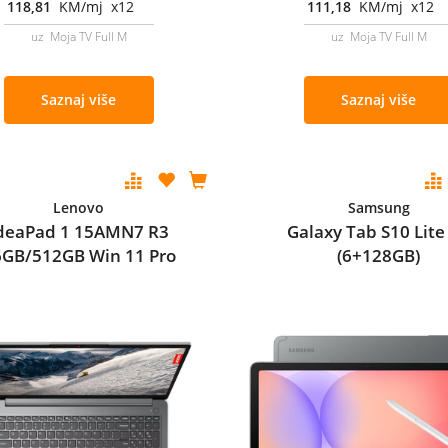
118,81
KM/mj x12
111,18
KM/mj x12
uz Moja TV Full M
uz Moja TV Full M
Saznaj više
Saznaj više
Lenovo
Samsung
deaPad 1 15AMN7 R3
Galaxy Tab S10 Lite
6GB/512GB Win 11 Pro
(6+128GB)