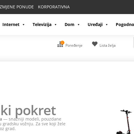
IZMJENE PONUDE
KORPORATIVNA
Internet
Televizija
Dom
Uređaji
Pogodno
0
Poređenje
Lista želja
ki pokret
a
— snažniji modeli, pouzdane
 gradsku vožnju. Za sve koji žele
oz grad.