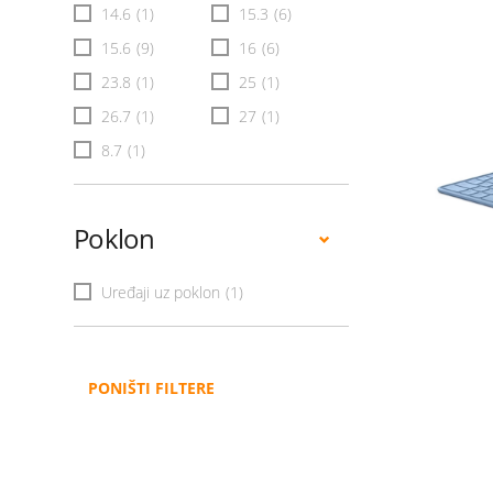
14.6
(1)
15.3
(6)
15.6
(9)
16
(6)
23.8
(1)
25
(1)
26.7
(1)
27
(1)
8.7
(1)
Poklon
Uređaji uz poklon
(1)
PONIŠTI FILTERE