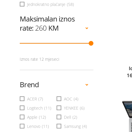
Jednokratno plaćanje
(58)
Maksimalan iznos
rate:
260
KM
Iznos rate 12 mjeseci
I
1
Brend
ACER
(7)
AOC
(4)
Logitech
(11)
YENKEE
(6)
Apple
(12)
Dell
(2)
Lenovo
(11)
Samsung
(4)