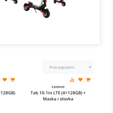
R
m
M
v
Lenovo
+128GB)
Tab 10.1in LTE (4+128GB) +
Maska i olovka