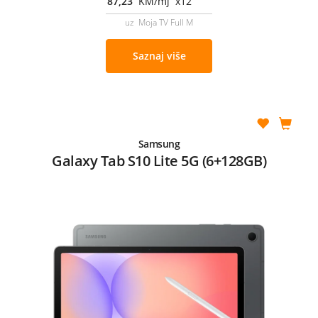
87,23
KM/mj x12
uz Moja TV Full M
Saznaj više
Samsung
Galaxy Tab S10 Lite 5G (6+128GB)