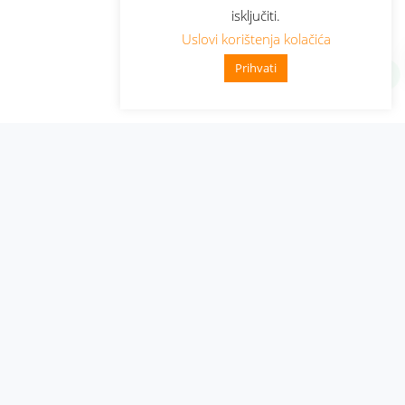
isključiti.
Uslovi korištenja kolačića
Prihvati
Administracija
Nabavke i pozivi
Karijera