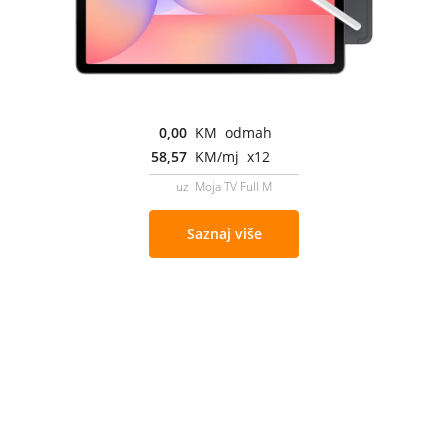
0,00
KM odmah
58,57
KM/mj x12
uz Moja TV Full M
Saznaj više