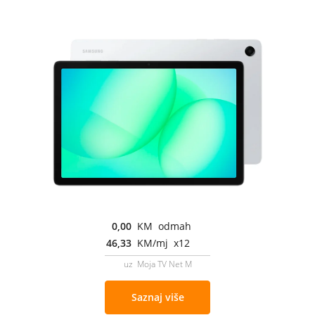
0,00
KM odmah
46,33
KM/mj x12
uz Moja TV Net M
Saznaj više