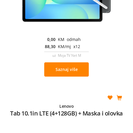
0,00
KM odmah
88,30
KM/mj x12
uz Moja TV Net M
Saznaj više
Lenovo
Tab 10.1in LTE (4+128GB) + Maska i olovka