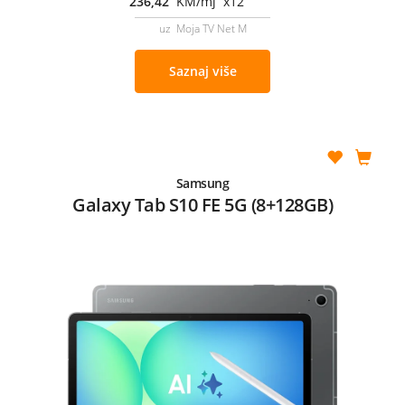
236,42
KM/mj x12
uz Moja TV Net M
Saznaj više
Samsung
Galaxy Tab S10 FE 5G (8+128GB)