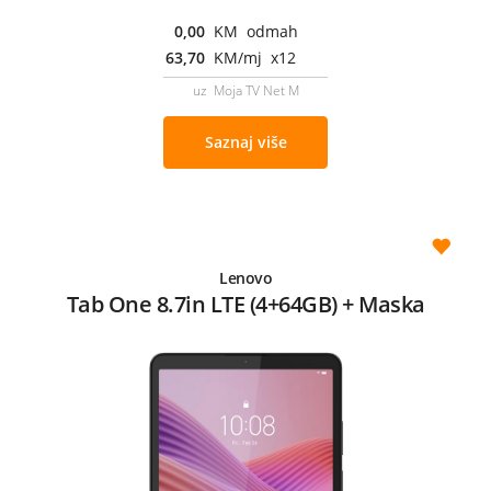
0,00
KM odmah
63,70
KM/mj x12
uz Moja TV Net M
Saznaj više
Lenovo
Tab One 8.7in LTE (4+64GB) + Maska