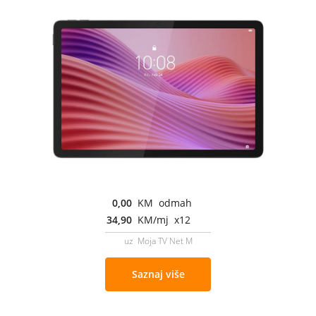
0,00
KM odmah
34,90
KM/mj x12
uz Moja TV Net M
Saznaj više