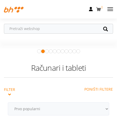
0
Mobilna
Fiksna
Ne propusti
HONOR poklone!
Internet
Uz
HONOR 600, 600 Pro i Magic 8
Pro
od 04.08.–31.08. očekuju te
Televizija
super pokloni!
Istraži ponudu
Dom
Računari i tableti
Uređaji
Pogodnosti
PONIŠTI FILTERE
FILTER
Akcije
Podrška