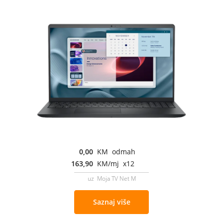
0,00
KM odmah
163,90
KM/mj x12
uz Moja TV Net M
Saznaj više