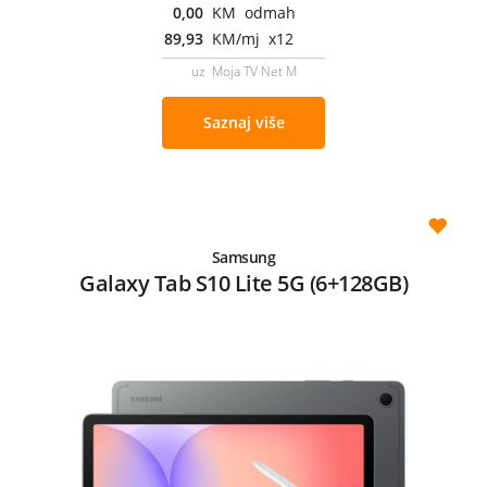
0,00
KM odmah
89,93
KM/mj x12
uz Moja TV Net M
Saznaj više
Samsung
Galaxy Tab S10 Lite 5G (6+128GB)