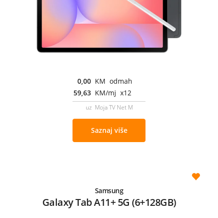
0,00
KM odmah
59,63
KM/mj x12
uz Moja TV Net M
Saznaj više
Samsung
Galaxy Tab A11+ 5G (6+128GB)