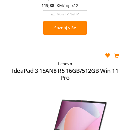
119,88
KM/mj x12
uz Moja TV Net M
Saznaj više
Lenovo
IdeaPad 3 15AN8 R5 16GB/512GB Win 11
Pro