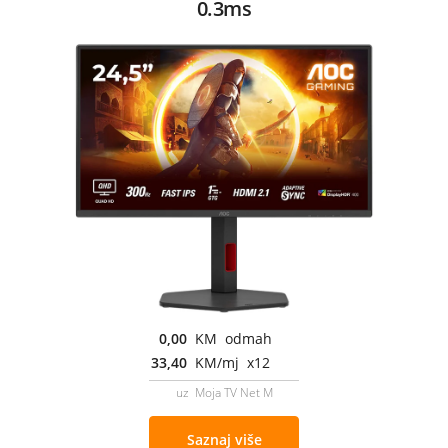
0.3ms
0,00
KM odmah
33,40
KM/mj x12
uz Moja TV Net M
Saznaj više