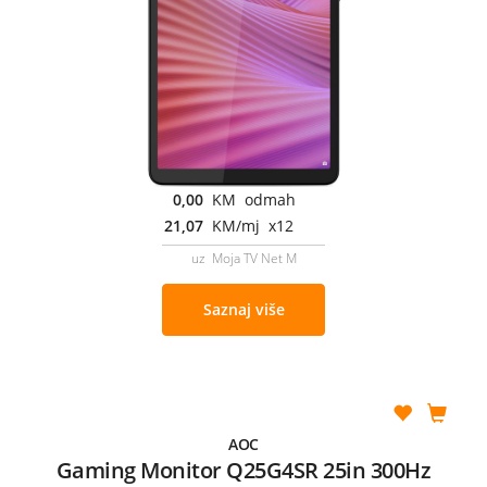
0,00
KM odmah
21,07
KM/mj x12
uz Moja TV Net M
Saznaj više
AOC
Gaming Monitor Q25G4SR 25in 300Hz