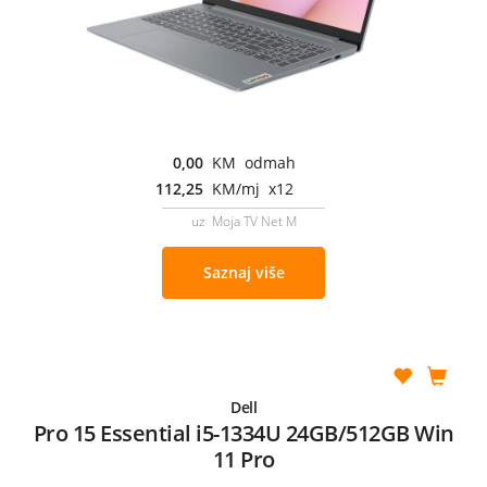
0,00
KM odmah
112,25
KM/mj x12
uz Moja TV Net M
Saznaj više
Dell
Pro 15 Essential i5-1334U 24GB/512GB Win
11 Pro