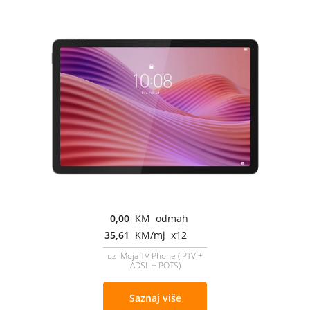
0,00
KM odmah
35,61
KM/mj x12
uz Moja TV Phone (IPTV +
ADSL + POTS)
Saznaj više