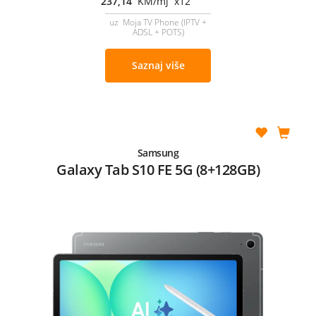
237,14
KM/mj x12
uz Moja TV Phone (IPTV +
ADSL + POTS)
Saznaj više
Samsung
Galaxy Tab S10 FE 5G (8+128GB)