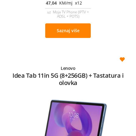
47,04
KM/mj x12
uz Moja TV Phone (IPTV +
ADSL + POTS)
Saznaj više
Lenovo
Idea Tab 11in 5G (8+256GB) + Tastatura i
olovka