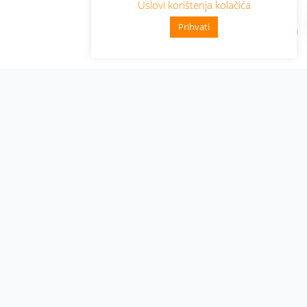
Uslovi korištenja kolačića
Prihvati
Administracija
Nabavke i pozivi
Karijera
Pristup informacijama