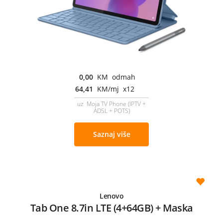
0,00
KM odmah
64,41
KM/mj x12
uz Moja TV Phone (IPTV +
ADSL + POTS)
Saznaj više
Lenovo
Tab One 8.7in LTE (4+64GB) + Maska