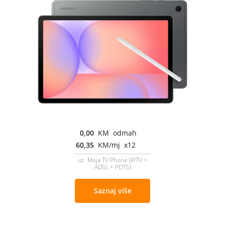
0,00
KM odmah
60,35
KM/mj x12
uz Moja TV Phone (IPTV +
ADSL + POTS)
Saznaj više