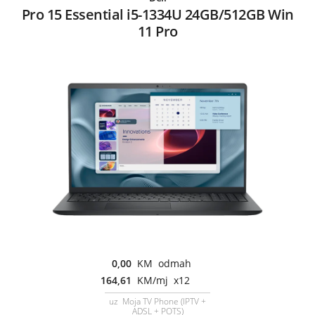
Pro 15 Essential i5-1334U 24GB/512GB Win
11 Pro
0,00
KM odmah
164,61
KM/mj x12
uz Moja TV Phone (IPTV +
ADSL + POTS)