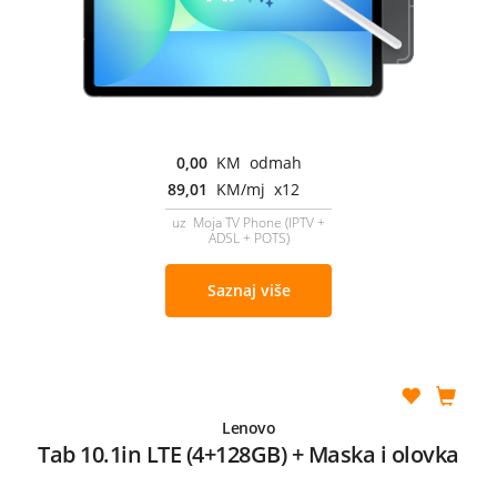
0,00
KM odmah
89,01
KM/mj x12
uz Moja TV Phone (IPTV +
ADSL + POTS)
Saznaj više
Lenovo
Tab 10.1in LTE (4+128GB) + Maska i olovka