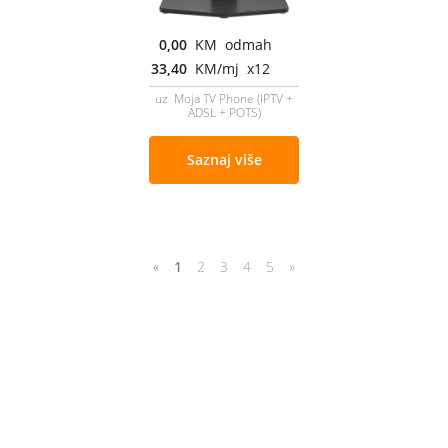
0,00
KM odmah
33,40
KM/mj x12
uz Moja TV Phone (IPTV +
ADSL + POTS)
Saznaj više
«
1
2
3
4
5
»