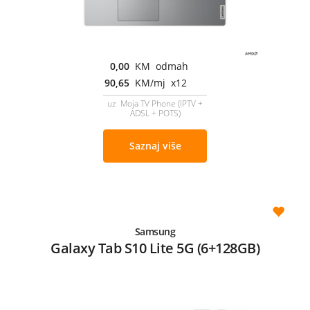
0,00
KM odmah
90,65
KM/mj x12
uz Moja TV Phone (IPTV +
ADSL + POTS)
Saznaj više
Samsung
Galaxy Tab S10 Lite 5G (6+128GB)