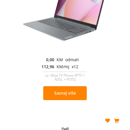
0,00
KM odmah
112,96
KM/mj x12
uz Moja TV Phone (IPTV +
ADSL + POTS)
Saznaj više
Dell