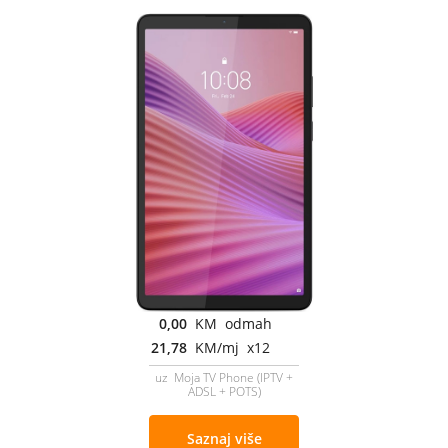
0,00
KM odmah
21,78
KM/mj x12
uz Moja TV Phone (IPTV +
ADSL + POTS)
Saznaj više