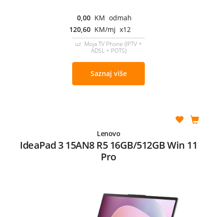
0,00
KM odmah
120,60
KM/mj x12
uz Moja TV Phone (IPTV +
ADSL + POTS)
Saznaj više
Lenovo
IdeaPad 3 15AN8 R5 16GB/512GB Win 11
Pro