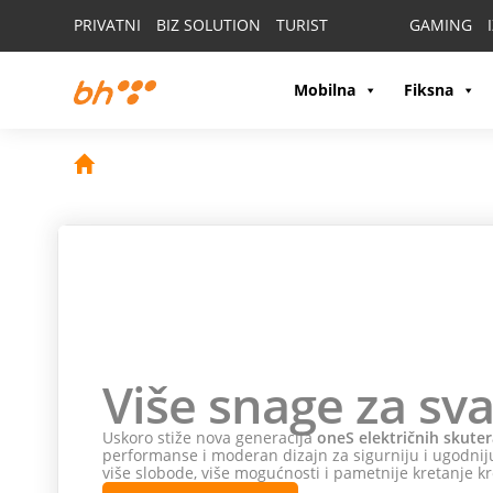
PRIVATNI
BIZ SOLUTION
TURIST
GAMING
Mobilna
Fiksna
Više snage za sva
Uskoro stiže nova generacija
oneS električnih skuter
performanse i moderan dizajn za sigurniju i ugodniju
više slobode, više mogućnosti i pametnije kretanje kr