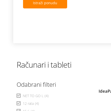
Istraži ponudu
Računari i tableti
Odabrani filteri
IdeaP
NET TO GO L
(4)
12 rata
(4)