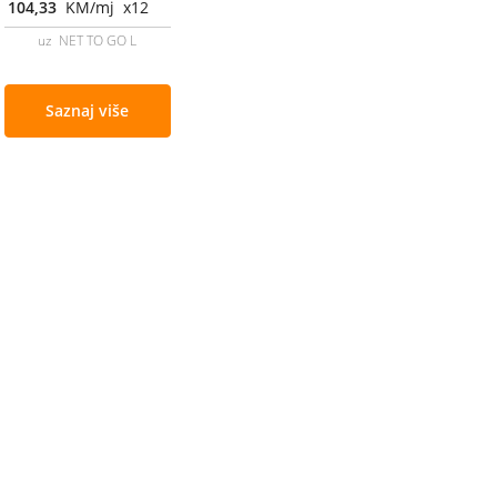
104,33
KM/mj x12
uz NET TO GO L
Saznaj više