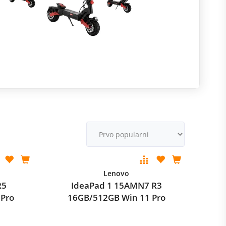
R
m
M
v
Lenovo
R5
IdeaPad 1 15AMN7 R3
 Pro
16GB/512GB Win 11 Pro