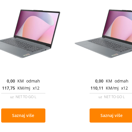
0,00
KM odmah
0,00
KM odmah
117,75
KM/mj x12
110,11
KM/mj x12
uz NET TO GO L
uz NET TO GO L
Saznaj više
Saznaj više