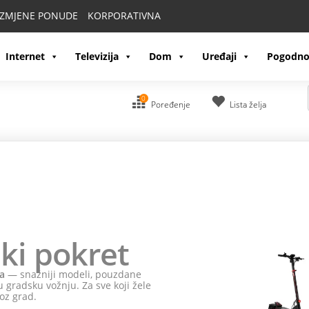
IZMJENE PONUDE
KORPORATIVNA
Internet
Televizija
Dom
Uređaji
Pogodno
0
Poređenje
Lista želja
ki pokret
a
— snažniji modeli, pouzdane
 gradsku vožnju. Za sve koji žele
oz grad.