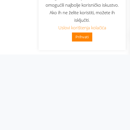
omogućili najbolje korisničko iskustvo.
Ako ih ne želite koristiti, možete ih
isključiti.
Uslovi korištenja kolačića
Prihvati
👋 Zdravo, kako mogu pomoći?