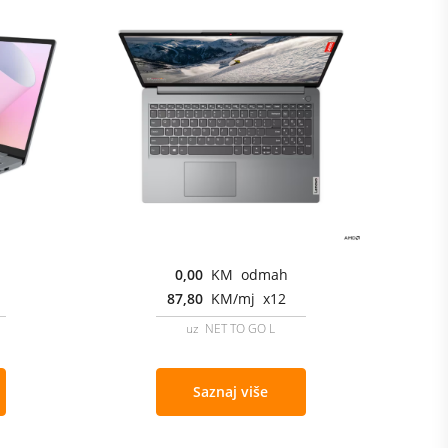
0,00
KM odmah
87,80
KM/mj x12
uz NET TO GO L
Saznaj više