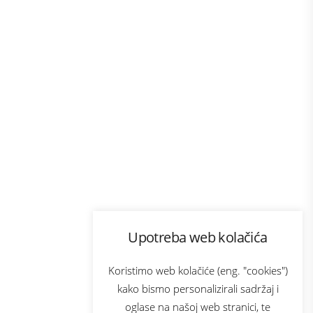
Program lojalnosti
Upotreba web kolačića
com
Bonus plus
sluga
Prijava za newsletter
Koristimo web kolačiće (eng. "cookies")
kako bismo personalizirali sadržaj i
oglase na našoj web stranici, te
elecom