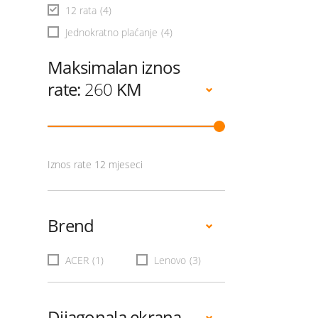
12 rata
(4)
Jednokratno plaćanje
(4)
Maksimalan iznos
rate:
260
KM
Iznos rate 12 mjeseci
Brend
ACER
(1)
Lenovo
(3)
Dijagonala ekrana