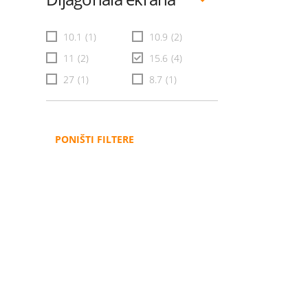
10.1
(1)
10.9
(2)
11
(2)
15.6
(4)
27
(1)
8.7
(1)
PONIŠTI FILTERE
Administracija
B2B
Nabavke i pozivi
Veleprodaja
Karijera
Partneri
Pristup informacijama
Sponzorstva
Arhiva vijesti
Donacije