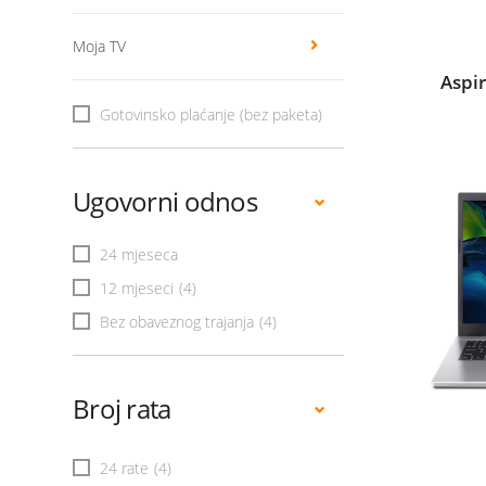
Moja TV
Aspi
Gotovinsko plaćanje (bez paketa)
Ugovorni odnos
24 mjeseca
12 mjeseci
(4)
Bez obaveznog trajanja
(4)
Broj rata
24 rate
(4)