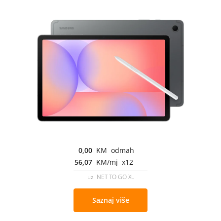
0,00
KM odmah
56,07
KM/mj x12
uz NET TO GO XL
Saznaj više