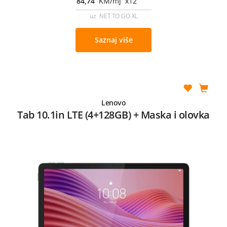
84,74
KM/mj x12
uz NET TO GO XL
Saznaj više
Lenovo
Tab 10.1in LTE (4+128GB) + Maska i olovka