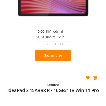
0,00
KM odmah
31,34
KM/mj x12
uz NET TO GO XL
Saznaj više
Lenovo
IdeaPad 3 15ABR8 R7 16GB/1TB Win 11 Pro