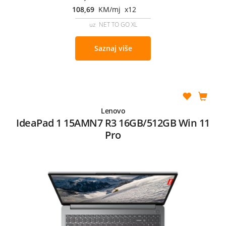
108,69
KM/mj x12
uz NET TO GO XL
Saznaj više
Lenovo
IdeaPad 1 15AMN7 R3 16GB/512GB Win 11
Pro