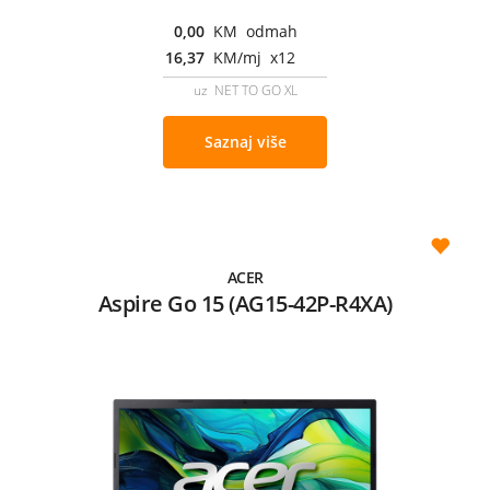
0,00
KM odmah
16,37
KM/mj x12
uz NET TO GO XL
Saznaj više
ACER
Aspire Go 15 (AG15-42P-R4XA)