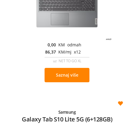
0,00
KM odmah
86,37
KM/mj x12
uz NET TO GO XL
Saznaj više
Samsung
Galaxy Tab S10 Lite 5G (6+128GB)