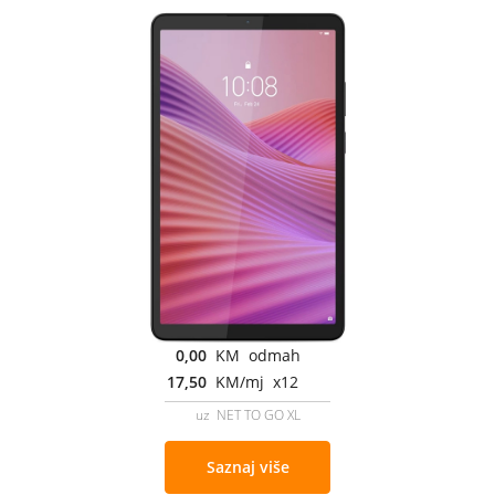
0,00
KM odmah
17,50
KM/mj x12
uz NET TO GO XL
Saznaj više