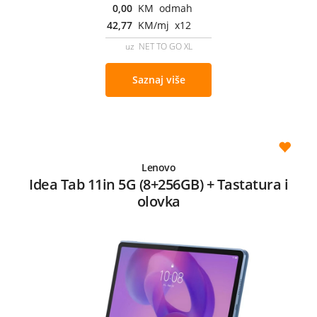
0,00
KM odmah
42,77
KM/mj x12
uz NET TO GO XL
Saznaj više
Lenovo
Idea Tab 11in 5G (8+256GB) + Tastatura i
olovka