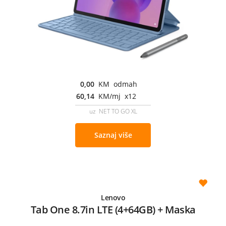
0,00
KM odmah
60,14
KM/mj x12
uz NET TO GO XL
Saznaj više
Lenovo
Tab One 8.7in LTE (4+64GB) + Maska