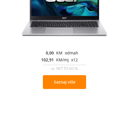
0,00
KM odmah
102,91
KM/mj x12
uz NET TO GO XL
Saznaj više