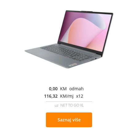
0,00
KM odmah
116,32
KM/mj x12
uz NET TO GO XL
Saznaj više