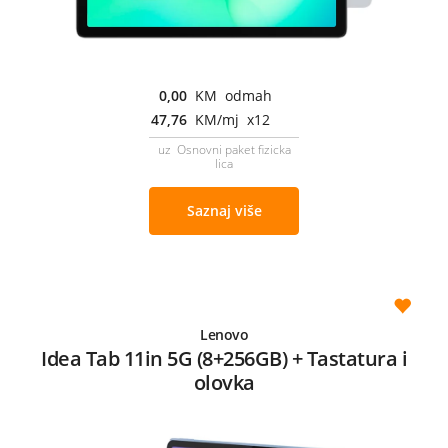
0,00
KM odmah
47,76
KM/mj x12
uz Osnovni paket fizicka
lica
Saznaj više
Lenovo
Idea Tab 11in 5G (8+256GB) + Tastatura i
olovka