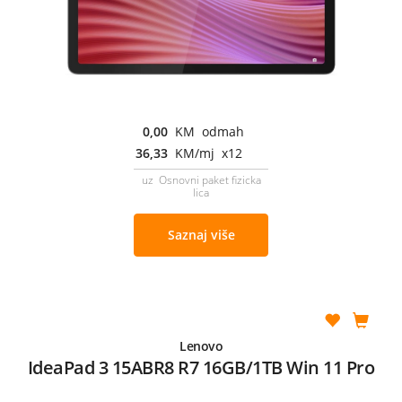
0,00
KM odmah
36,33
KM/mj x12
uz Osnovni paket fizicka
lica
Saznaj više
Lenovo
IdeaPad 3 15ABR8 R7 16GB/1TB Win 11 Pro