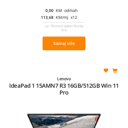
0,00
KM odmah
113,68
KM/mj x12
uz Osnovni paket fizicka
lica
Saznaj više
Lenovo
IdeaPad 1 15AMN7 R3 16GB/512GB Win 11
Pro