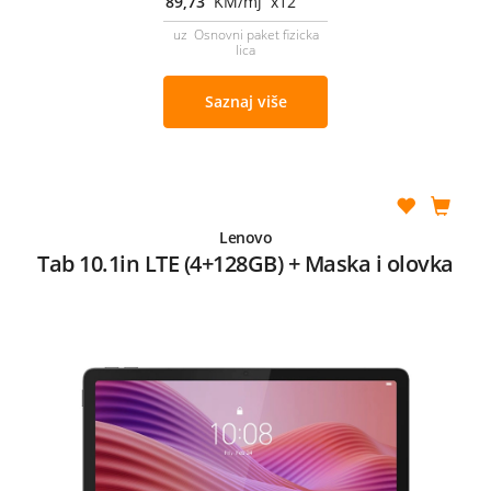
89,73
KM/mj x12
uz Osnovni paket fizicka
lica
Saznaj više
Lenovo
Tab 10.1in LTE (4+128GB) + Maska i olovka