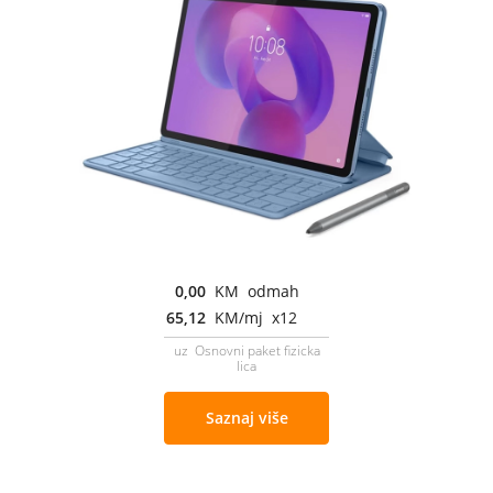
0,00
KM odmah
65,12
KM/mj x12
uz Osnovni paket fizicka
lica
Saznaj više