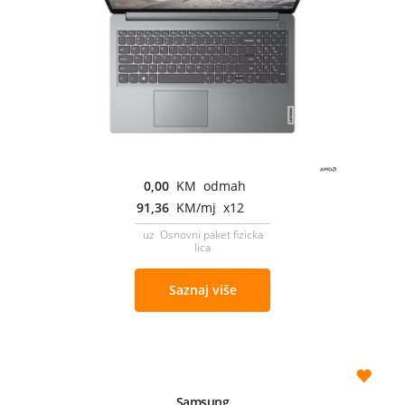
0,00
KM odmah
91,36
KM/mj x12
uz Osnovni paket fizicka
lica
Saznaj više
Samsung