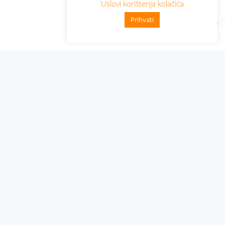
Uslovi korištenja kolačića
Prihvati
Administracija
Nabavke i pozivi
Karijera
Pristup informacijama