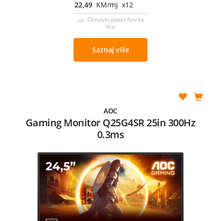
22,49
KM/mj x12
uz Osnovni paket fizicka
lica
Saznaj više
AOC
Gaming Monitor Q25G4SR 25in 300Hz
0.3ms