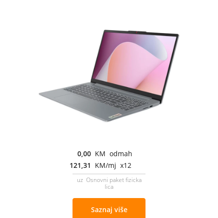
0,00
KM odmah
121,31
KM/mj x12
uz Osnovni paket fizicka
lica
Saznaj više