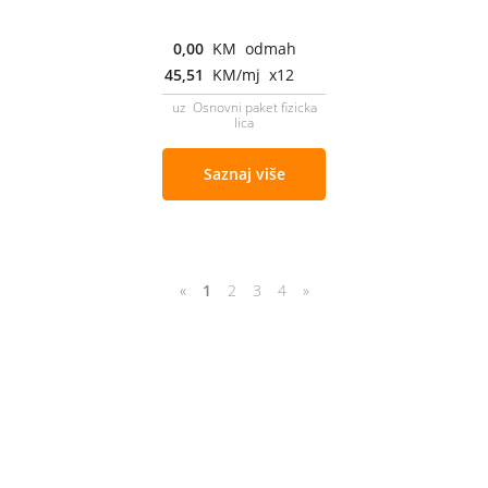
0,00
KM odmah
45,51
KM/mj x12
uz Osnovni paket fizicka
lica
Saznaj više
«
1
2
3
4
»