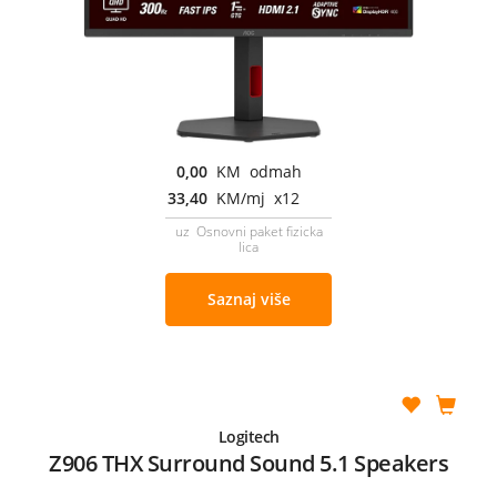
0,00
KM odmah
33,40
KM/mj x12
uz Osnovni paket fizicka
lica
Saznaj više
Logitech
Z906 THX Surround Sound 5.1 Speakers