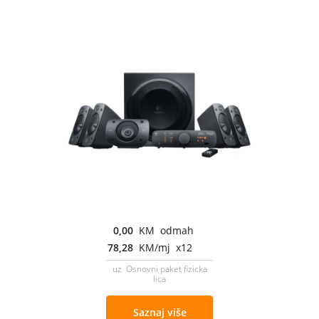
0,00
KM odmah
78,28
KM/mj x12
uz Osnovni paket fizicka
lica
Saznaj više