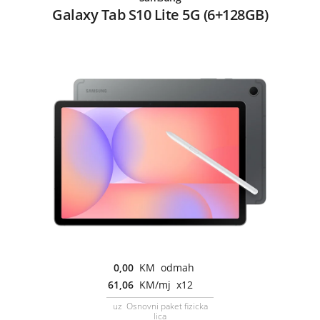
Galaxy Tab S10 Lite 5G (6+128GB)
0,00
KM odmah
61,06
KM/mj x12
uz Osnovni paket fizicka
lica