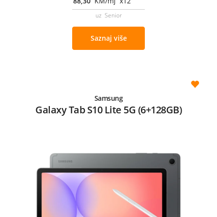
88,30
KM/mj x12
uz Senior
Saznaj više
Samsung
Galaxy Tab S10 Lite 5G (6+128GB)