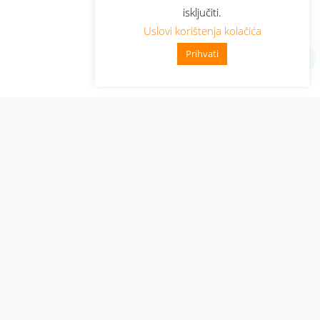
isključiti.
Uslovi korištenja kolačića
Prihvati
Administracija
Nabavke i pozivi
Karijera