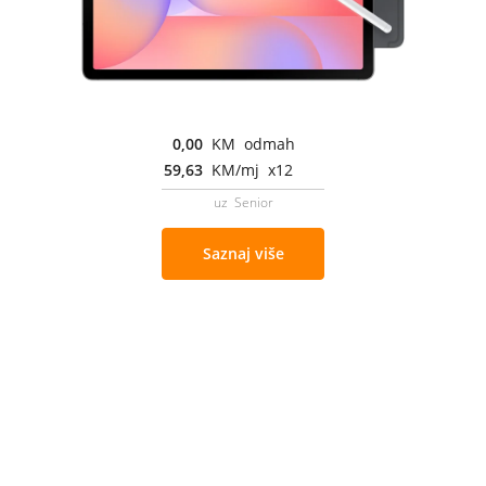
0,00
KM odmah
59,63
KM/mj x12
uz Senior
Saznaj više