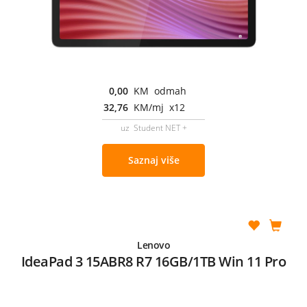
0,00
KM odmah
32,76
KM/mj x12
uz Student NET +
Saznaj više
Lenovo
IdeaPad 3 15ABR8 R7 16GB/1TB Win 11 Pro