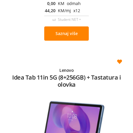
0,00
KM odmah
44,20
KM/mj x12
uz Student NET +
Saznaj više
Lenovo
Idea Tab 11in 5G (8+256GB) + Tastatura i
olovka