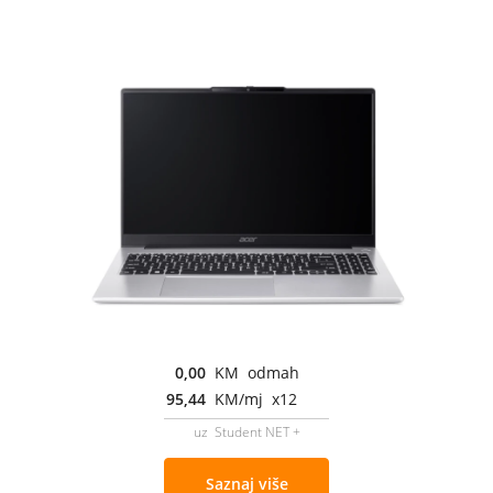
0,00
KM odmah
95,44
KM/mj x12
uz Student NET +
Saznaj više