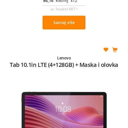
86,16
KM/mj x12
uz Student NET +
Saznaj više
Lenovo
Tab 10.1in LTE (4+128GB) + Maska i olovka