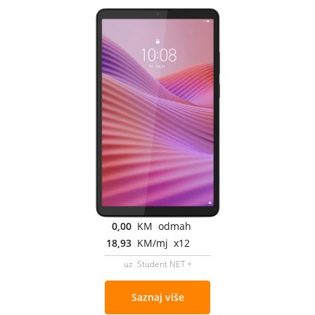
0,00
KM odmah
18,93
KM/mj x12
uz Student NET +
Saznaj više