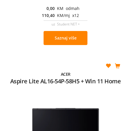
0,00
KM odmah
110,40
KM/mj x12
uz Student NET +
Saznaj više
ACER
Aspire Lite AL16-54P-58H5 + Win 11 Home