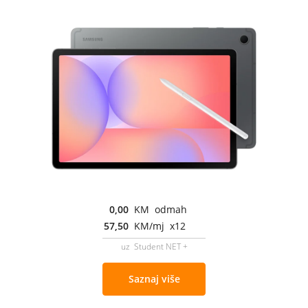
0,00
KM odmah
57,50
KM/mj x12
uz Student NET +
Saznaj više