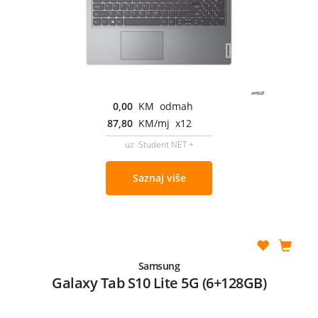
0,00
KM odmah
87,80
KM/mj x12
uz Student NET +
Saznaj više
Samsung
Galaxy Tab S10 Lite 5G (6+128GB)