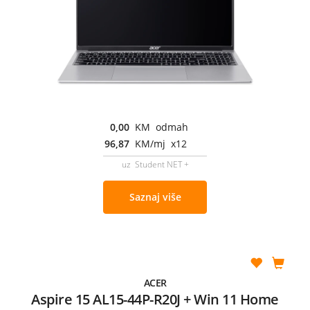
0,00
KM odmah
96,87
KM/mj x12
uz Student NET +
Saznaj više
ACER
Aspire 15 AL15-44P-R20J + Win 11 Home