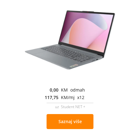
0,00
KM odmah
117,75
KM/mj x12
uz Student NET +
Saznaj više