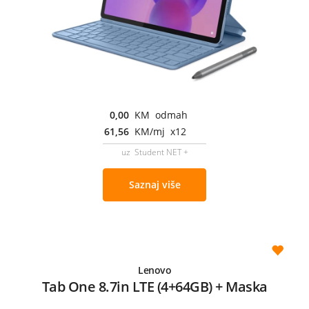
0,00
KM odmah
61,56
KM/mj x12
uz Student NET +
Saznaj više
Lenovo
Tab One 8.7in LTE (4+64GB) + Maska