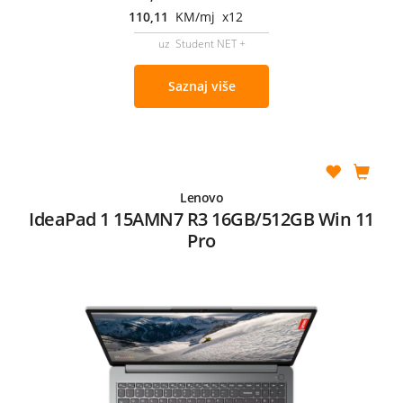
110,11
KM/mj x12
uz Student NET +
Saznaj više
Lenovo
IdeaPad 1 15AMN7 R3 16GB/512GB Win 11
Pro