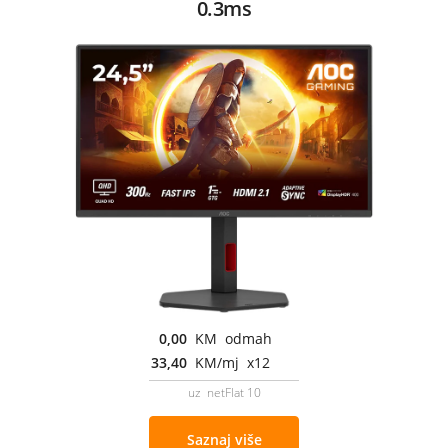
0.3ms
0,00
KM odmah
33,40
KM/mj x12
uz netFlat 10
Saznaj više