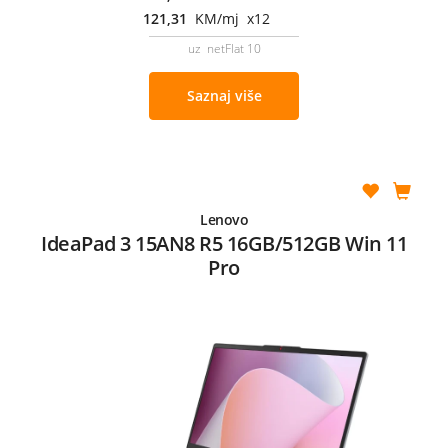
121,31
KM/mj x12
uz netFlat 10
Saznaj više
Lenovo
IdeaPad 3 15AN8 R5 16GB/512GB Win 11
Pro