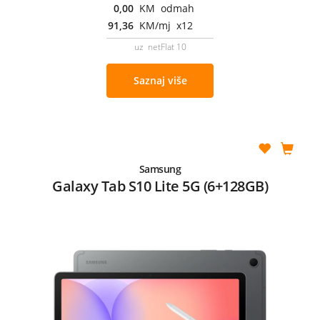
0,00
KM odmah
91,36
KM/mj x12
uz netFlat 10
Saznaj više
Samsung
Galaxy Tab S10 Lite 5G (6+128GB)