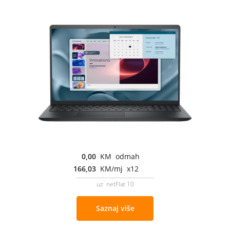
0,00
KM odmah
166,03
KM/mj x12
uz netFlat 10
Saznaj više