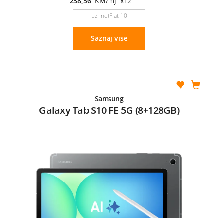
238,56
KM/mj x12
uz netFlat 10
Saznaj više
Samsung
Galaxy Tab S10 FE 5G (8+128GB)