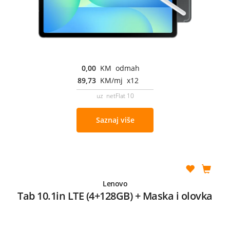
0,00
KM odmah
89,73
KM/mj x12
uz netFlat 10
Saznaj više
Lenovo
Tab 10.1in LTE (4+128GB) + Maska i olovka