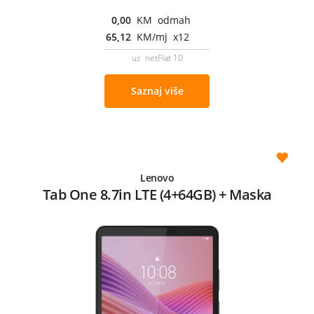
0,00
KM odmah
65,12
KM/mj x12
uz netFlat 10
Saznaj više
Lenovo
Tab One 8.7in LTE (4+64GB) + Maska