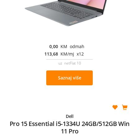
0,00
KM odmah
113,68
KM/mj x12
uz netFlat 10
Saznaj više
Dell
Pro 15 Essential i5-1334U 24GB/512GB Win
11 Pro