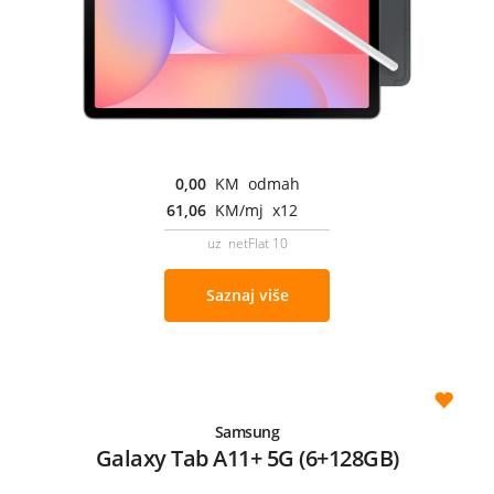
0,00
KM odmah
61,06
KM/mj x12
uz netFlat 10
Saznaj više
Samsung
Galaxy Tab A11+ 5G (6+128GB)