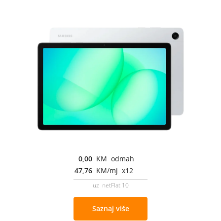
0,00
KM odmah
47,76
KM/mj x12
uz netFlat 10
Saznaj više