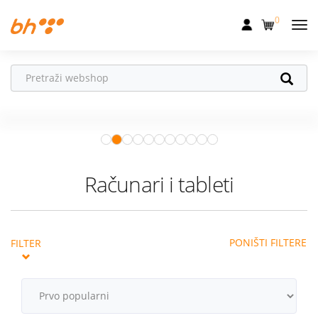
0
Mobilna
Fiksna
Ne propusti
HONOR poklone!
Internet
Uz
HONOR 600, 600 Pro i Magic 8
Pro
od 04.08.–31.08. očekuju te
Televizija
super pokloni!
Istraži ponudu
Dom
Računari i tableti
Uređaji
Pogodnosti
PONIŠTI FILTERE
FILTER
Akcije
Podrška