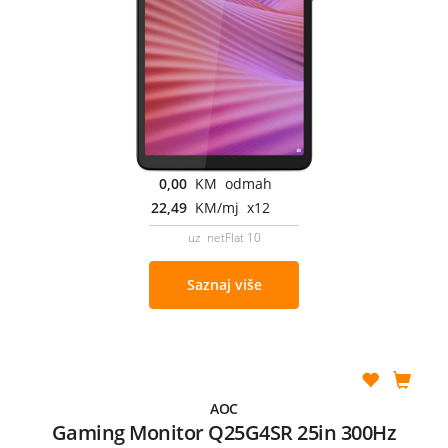
0,00
KM odmah
22,49
KM/mj x12
uz netFlat 10
Saznaj više
AOC
Gaming Monitor Q25G4SR 25in 300Hz