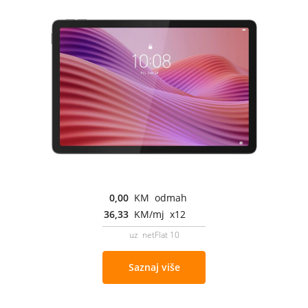
0,00
KM odmah
36,33
KM/mj x12
uz netFlat 10
Saznaj više