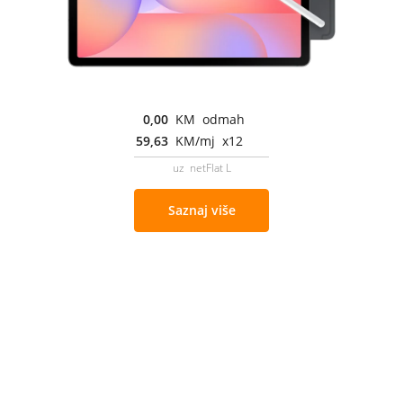
0,00
KM odmah
59,63
KM/mj x12
uz netFlat L
Saznaj više