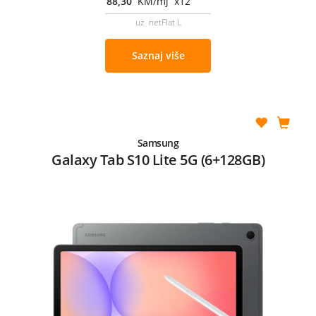
88,30
KM/mj x12
uz netFlat L
Saznaj više
Samsung
Galaxy Tab S10 Lite 5G (6+128GB)