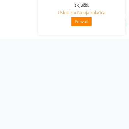
isključiti.
Uslovi korištenja kolačića
Prihvati
Administracija
Nabavke i pozivi
Karijera