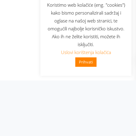
sluga
Prijava za newsletter
Koristimo web kolačiće (eng. "cookies")
kako bismo personalizirali sadržaj i
oglase na našoj web stranici, te
elecom
omogućili najbolje korisničko iskustvo.
Ako ih ne želite koristiti, možete ih
isključiti.
Uslovi korištenja kolačića
Prihvati
👋 Zdravo, kako mogu pomoći