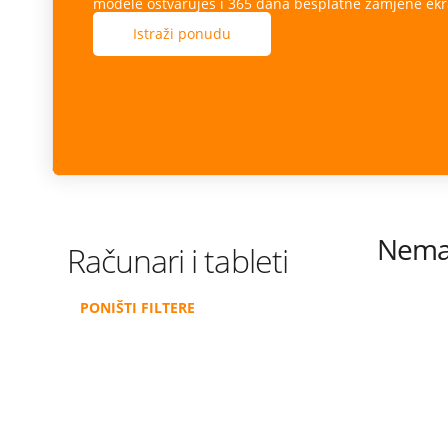
modele ostvaruješ i 365 dana besplatne zamjene ekr
Istraži ponudu
Nema 
Računari i tableti
PONIŠTI FILTERE