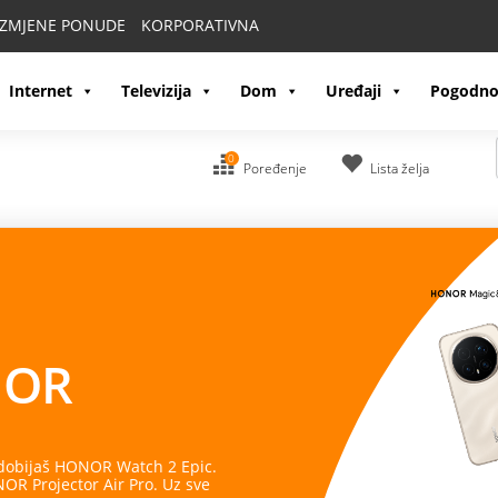
IZMJENE PONUDE
KORPORATIVNA
Internet
Televizija
Dom
Uređaji
Pogodno
0
Poređenje
Lista želja
OR
 dobijaš HONOR Watch 2 Epic.
R Projector Air Pro. Uz sve