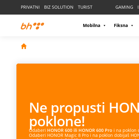
PRIVATNI
BIZ SOLUTION
TURIST
GAMING
Mobilna
Fiksna
Ne propusti
HON
poklone!
Odaberi
HONOR 600 ili HONOR 600 Pro
i na poklon
Odaberi HONOR Magic 8 Pro i na poklon dobijaš HONO