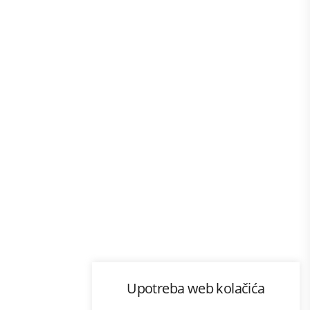
Program lojalnosti
Upotreba web kolačića
com
Bonus plus