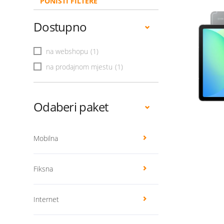
PONIŠTI FILTERE
Dostupno
na webshopu
(1)
na prodajnom mjestu
(1)
Odaberi paket
Mobilna
Fiksna
Internet