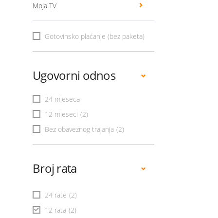
Moja TV
Gotovinsko plaćanje (bez paketa)
Ugovorni odnos
24 mjeseca
12 mjeseci
(2)
Bez obaveznog trajanja
(2)
Broj rata
24 rate
(2)
12 rata
(2)