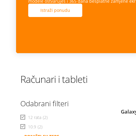
modele ostvaruješ i 365 dana besplatne zamjene ekr
Istraži ponudu
Računari i tableti
Odabrani filteri
Galax
12 rata
(2)
10.9
(2)