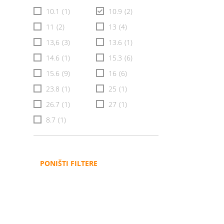
10.1
(1)
10.9
(2)
11
(2)
13
(4)
13,6
(3)
13.6
(1)
14.6
(1)
15.3
(6)
15.6
(9)
16
(6)
23.8
(1)
25
(1)
26.7
(1)
27
(1)
8.7
(1)
PONIŠTI FILTERE
Administracija
B2B