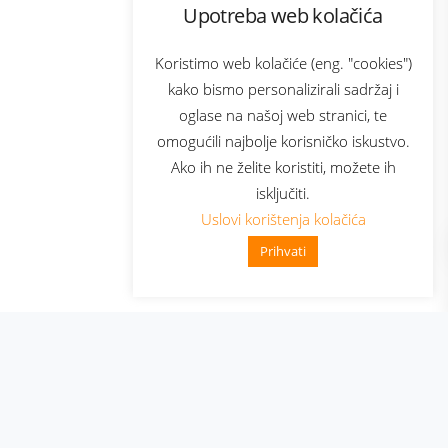
Upotreba web kolačića
com
Bonus plus
sluga
Prijava za newsletter
Koristimo web kolačiće (eng. "cookies")
kako bismo personalizirali sadržaj i
oglase na našoj web stranici, te
elecom
omogućili najbolje korisničko iskustvo.
Ako ih ne želite koristiti, možete ih
isključiti.
Uslovi korištenja kolačića
Prihvati
👋 Zdravo, kako mogu pomoći?