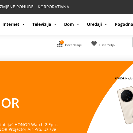
IZMJENE PONUDE
KORPORATIVNA
Internet
Televizija
Dom
Uređaji
Pogodno
0
Poređenje
Lista želja
OR
 dobijaš HONOR Watch 2 Epic.
R Projector Air Pro. Uz sve