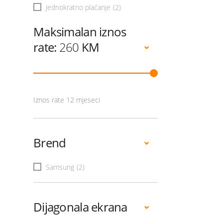
Jednokratno plaćanje
(2)
Maksimalan iznos
rate:
260
KM
Iznos rate 12 mjeseci
Brend
Samsung
(2)
Dijagonala ekrana