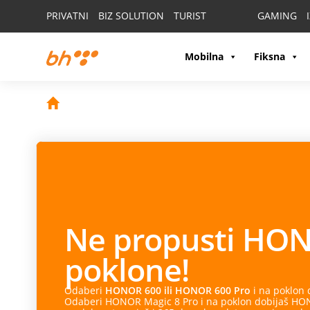
PRIVATNI
BIZ SOLUTION
TURIST
GAMING
Mobilna
Fiksna
Ne propusti
HON
poklone!
Odaberi
HONOR 600 ili HONOR 600 Pro
i na poklon
Odaberi HONOR Magic 8 Pro i na poklon dobijaš HONO