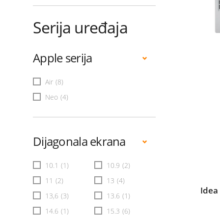
Serija uređaja
Apple serija
Air
(8)
Neo
(4)
Dijagonala ekrana
10.1
(1)
10.9
(2)
11
(2)
13
(4)
Idea
13,6
(3)
13.6
(1)
14.6
(1)
15.3
(6)