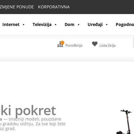
IZMJENE PONUDE
KORPORATIVNA
Internet
Televizija
Dom
Uređaji
Pogodno
0
Poređenje
Lista želja
ki pokret
a
— snažniji modeli, pouzdane
 gradsku vožnju. Za sve koji žele
oz grad.