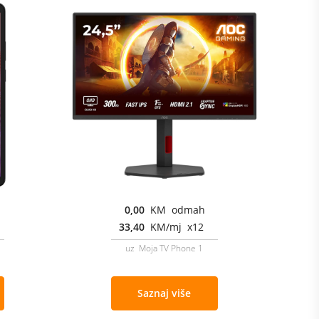
0,00
KM odmah
33,40
KM/mj x12
uz Moja TV Phone 1
Saznaj više