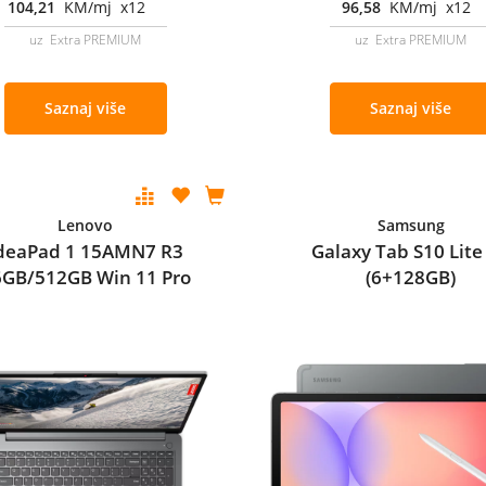
104,21
KM/mj x12
96,58
KM/mj x12
uz Extra PREMIUM
uz Extra PREMIUM
Saznaj više
Saznaj više
Lenovo
Samsung
deaPad 1 15AMN7 R3
Galaxy Tab S10 Lite
6GB/512GB Win 11 Pro
(6+128GB)