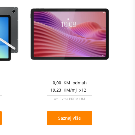
0,00
KM odmah
19,23
KM/mj x12
uz Extra PREMIUM
Saznaj više