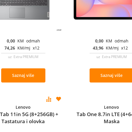
0,00
KM odmah
0,00
KM odmah
74,26
KM/mj x12
43,96
KM/mj x12
uz Extra PREMIUM
uz Extra PREMIUM
Saznaj više
Saznaj više
Lenovo
Lenovo
 Tab 11in 5G (8+256GB) +
Tab One 8.7in LTE (4+6
Tastatura i olovka
Maska