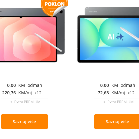
0,00
KM odmah
0,00
KM odmah
220,76
KM/mj x12
72,63
KM/mj x12
uz Extra PREMIUM
uz Extra PREMIUM
Saznaj više
Saznaj više