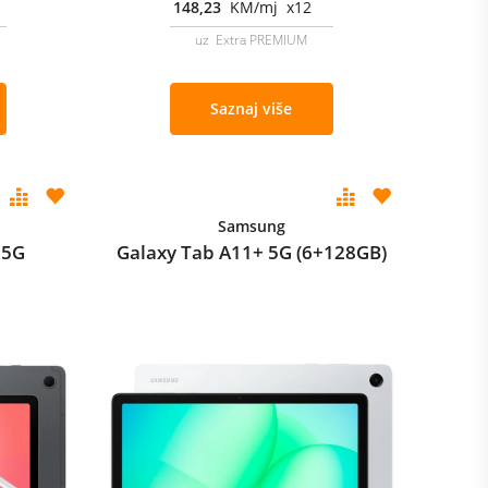
148,23
KM/mj x12
uz Extra PREMIUM
Saznaj više
Samsung
 5G
Galaxy Tab A11+ 5G (6+128GB)