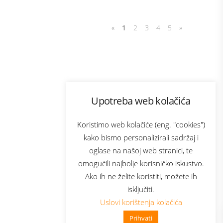
«
1
2
3
4
5
»
Program lojalnosti
Upotreba web kolačića
com
Bonus plus
sluga
Prijava za newsletter
Koristimo web kolačiće (eng. "cookies")
kako bismo personalizirali sadržaj i
oglase na našoj web stranici, te
elecom
omogućili najbolje korisničko iskustvo.
Ako ih ne želite koristiti, možete ih
isključiti.
Uslovi korištenja kolačića
Prihvati
👋 Zdravo, kako mogu pomoći?