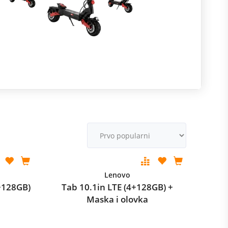
R
m
M
v
Lenovo
+128GB)
Tab 10.1in LTE (4+128GB) +
Maska i olovka