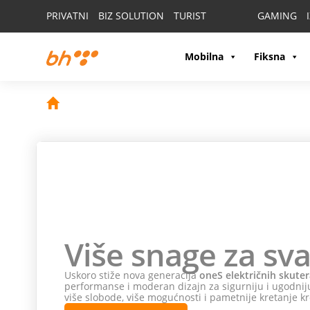
PRIVATNI
BIZ SOLUTION
TURIST
GAMING
Mobilna
Fiksna
Više snage za sva
Uskoro stiže nova generacija
oneS električnih skuter
performanse i moderan dizajn za sigurniju i ugodniju
više slobode, više mogućnosti i pametnije kretanje kr