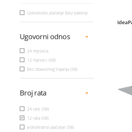
Gotovinsko plaćanje (bez paketa)
IdeaP
Ugovorni odnos
24 mjeseca
12 mjeseci
(58)
Bez obaveznog trajanja
(58)
Broj rata
24 rate
(58)
12 rata
(58)
Jednokratno plaćanje
(58)