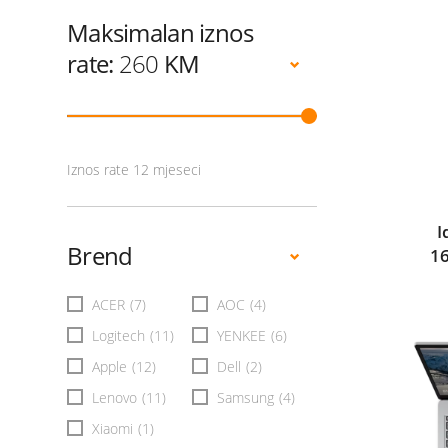
Maksimalan iznos
rate:
260
KM
Iznos rate 12 mjeseci
I
Brend
1
ACER
(7)
AOC
(4)
Logitech
(11)
YENKEE
(6)
Apple
(12)
Dell
(2)
Lenovo
(11)
Samsung
(4)
Xiaomi
(1)