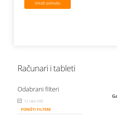
Istraži ponudu
Računari i tableti
Odabrani filteri
Ga
12 rata
(58)
PONIŠTI FILTERE