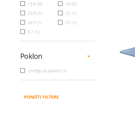
15.6
(9)
16
(6)
23.8
(1)
25
(1)
26.7
(1)
27
(1)
8.7
(1)
Poklon
Uređaji uz poklon
(1)
PONIŠTI FILTERE