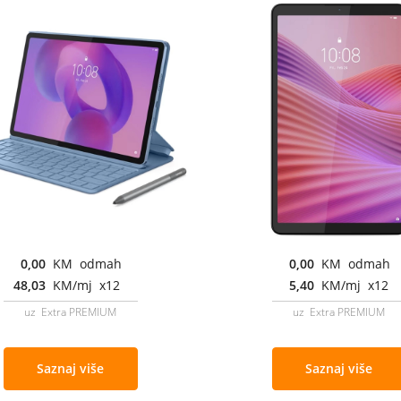
0,00
KM odmah
0,00
KM odmah
48,03
KM/mj x12
5,40
KM/mj x12
uz Extra PREMIUM
uz Extra PREMIUM
Saznaj više
Saznaj više