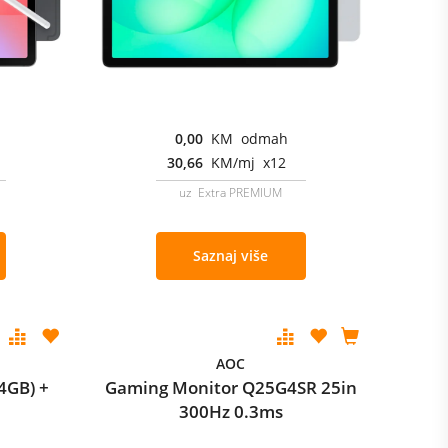
0,00
KM odmah
30,66
KM/mj x12
uz Extra PREMIUM
Saznaj više
AOC
4GB) +
Gaming Monitor Q25G4SR 25in
300Hz 0.3ms