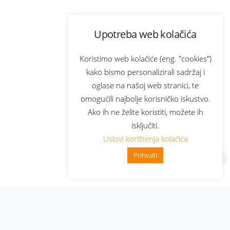
Upotreba web kolačića
Koristimo web kolačiće (eng. "cookies")
kako bismo personalizirali sadržaj i
oglase na našoj web stranici, te
omogućili najbolje korisničko iskustvo.
Ako ih ne želite koristiti, možete ih
isključiti.
Uslovi korištenja kolačića
Prihvati