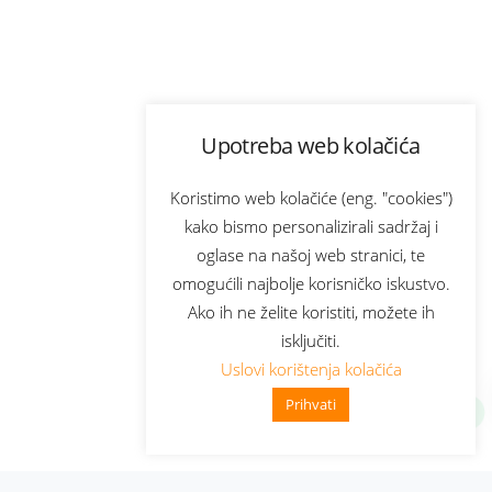
Upotreba web kolačića
Koristimo web kolačiće (eng. "cookies")
kako bismo personalizirali sadržaj i
oglase na našoj web stranici, te
omogućili najbolje korisničko iskustvo.
Ako ih ne želite koristiti, možete ih
isključiti.
Uslovi korištenja kolačića
Prihvati