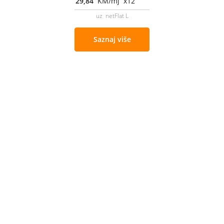
29,84
KM/mj x12
uz netFlat L
Saznaj više