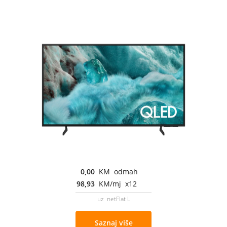
0,00
KM odmah
98,93
KM/mj x12
uz netFlat L
Saznaj više