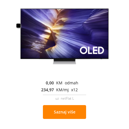
0,00
KM odmah
234,97
KM/mj x12
uz netFlat L
Saznaj više