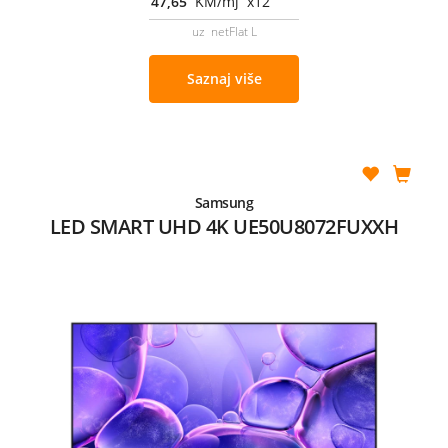
47,65
KM/mj x12
uz netFlat L
Saznaj više
Samsung
LED SMART UHD 4K UE50U8072FUXXH