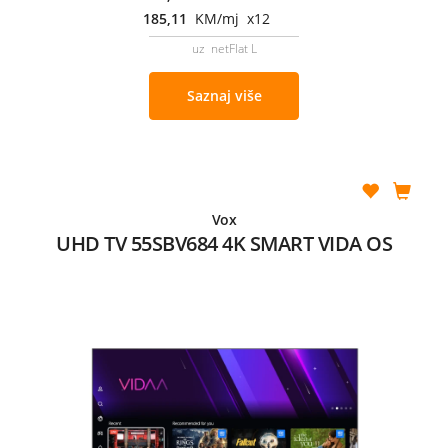
185,11
KM/mj x12
uz netFlat L
Saznaj više
Vox
UHD TV 55SBV684 4K SMART VIDA OS