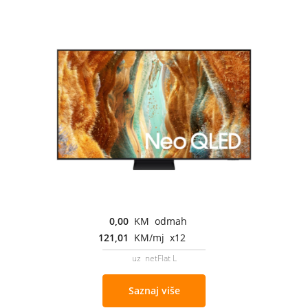
0,00
KM odmah
121,01
KM/mj x12
uz netFlat L
Saznaj više