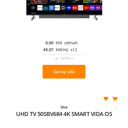
0,00
KM odmah
49,07
KM/mj x12
uz netFlat L
Saznaj više
Vox
UHD TV 50SBV684 4K SMART VIDA OS