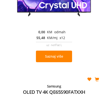
0,00
KM odmah
55,48
KM/mj x12
uz netFlat L
Saznaj više
Samsung
OLED TV 4K QE65S90FATXXH