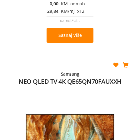
0,00
KM odmah
29,84
KM/mj x12
uz netFlat L
Saznaj više
Samsung
NEO QLED TV 4K QE65QN70FAUXXH