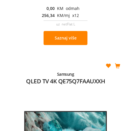
0,00
KM odmah
256,34
KM/mj x12
uz netFlat L
Saznaj više
Samsung
QLED TV 4K QE75Q7FAAUXXH