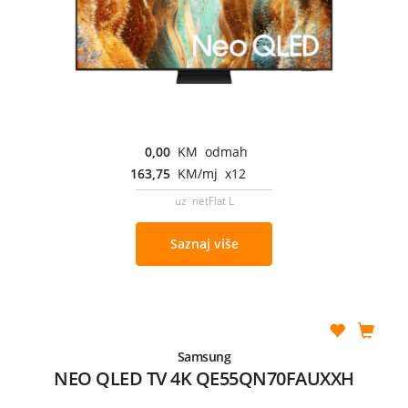
0,00
KM odmah
163,75
KM/mj x12
uz netFlat L
Saznaj više
Samsung
NEO QLED TV 4K QE55QN70FAUXXH