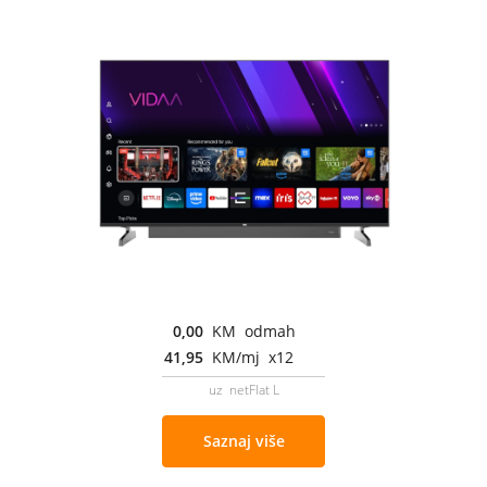
0,00
KM odmah
41,95
KM/mj x12
uz netFlat L
Saznaj više