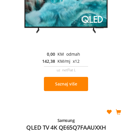
0,00
KM odmah
142,38
KM/mj x12
uz netFlat L
Saznaj više
Samsung
QLED TV 4K QE65Q7FAAUXXH