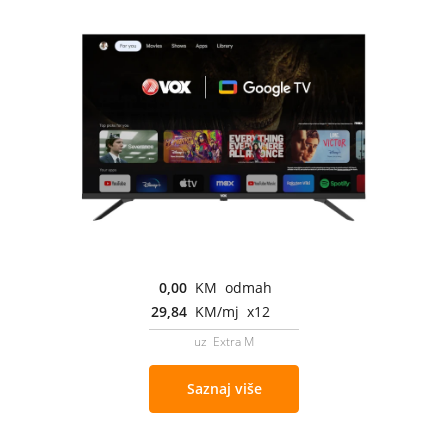
0,00
KM odmah
29,84
KM/mj x12
uz Extra M
Saznaj više