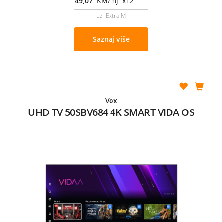
49,07
KM/mj x12
uz Extra M
Saznaj više
Vox
UHD TV 50SBV684 4K SMART VIDA OS