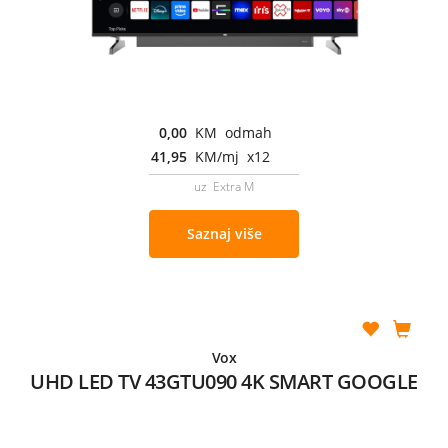
0,00
KM odmah
41,95
KM/mj x12
uz Extra M
Saznaj više
Vox
UHD LED TV 43GTU090 4K SMART GOOGLE