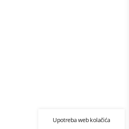
Program lojalnosti
Upotreba web kolačića
com
Bonus plus