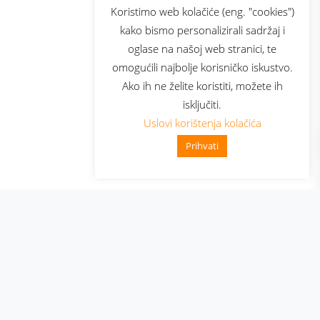
sluga
Prijava za newsletter
Koristimo web kolačiće (eng. "cookies")
kako bismo personalizirali sadržaj i
oglase na našoj web stranici, te
elecom
omogućili najbolje korisničko iskustvo.
Ako ih ne želite koristiti, možete ih
isključiti.
Uslovi korištenja kolačića
Prihvati
👋 Zdravo, kako mogu pomoći