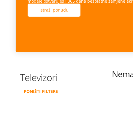
modele ostvaruješ i 365 dana besplatne zamjene ekr
Istraži ponudu
Nema 
Televizori
PONIŠTI FILTERE