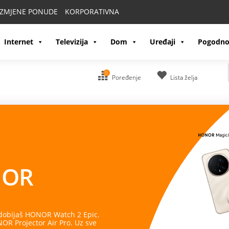
IZMJENE PONUDE
KORPORATIVNA
Internet
Televizija
Dom
Uređaji
Pogodno
0
Poređenje
Lista želja
OR
 dobijaš HONOR Watch 2 Epic.
R Projector Air Pro. Uz sve