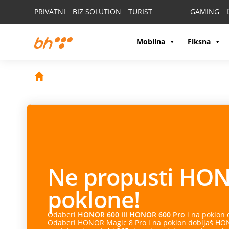
PRIVATNI
BIZ SOLUTION
TURIST
GAMING
Mobilna
Fiksna
Ne propusti
HON
poklone!
Odaberi
HONOR 600 ili HONOR 600 Pro
i na poklon
Odaberi HONOR Magic 8 Pro i na poklon dobijaš HONO