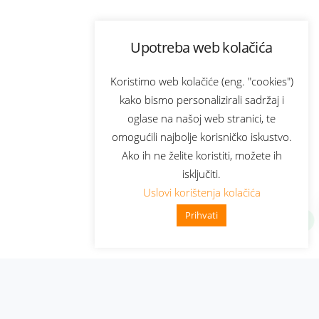
Upotreba web kolačića
Koristimo web kolačiće (eng. "cookies")
kako bismo personalizirali sadržaj i
oglase na našoj web stranici, te
omogućili najbolje korisničko iskustvo.
Ako ih ne želite koristiti, možete ih
isključiti.
Uslovi korištenja kolačića
Prihvati