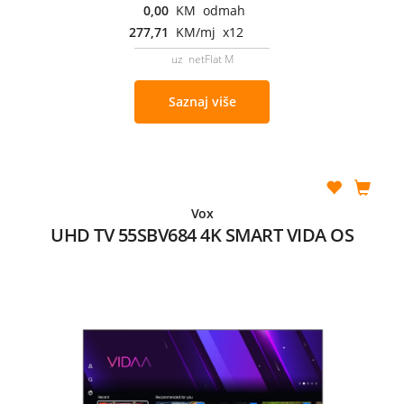
0,00
KM odmah
277,71
KM/mj x12
uz netFlat M
Saznaj više
Vox
UHD TV 55SBV684 4K SMART VIDA OS