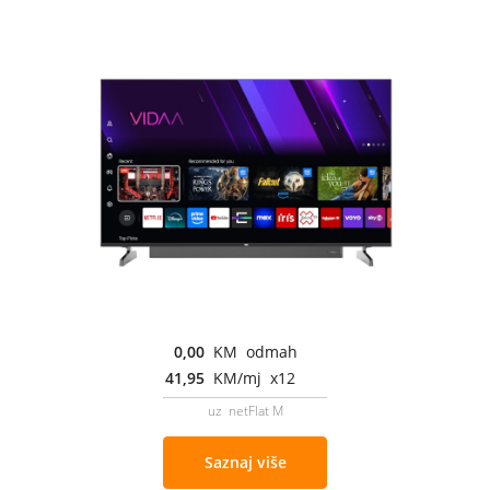
0,00
KM odmah
41,95
KM/mj x12
uz netFlat M
Saznaj više