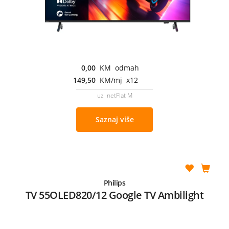
0,00
KM odmah
149,50
KM/mj x12
uz netFlat M
Saznaj više
Philips
TV 55OLED820/12 Google TV Ambilight