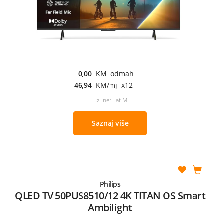
0,00
KM odmah
46,94
KM/mj x12
uz netFlat M
Saznaj više
Philips
QLED TV 50PUS8510/12 4K TITAN OS Smart
Ambilight