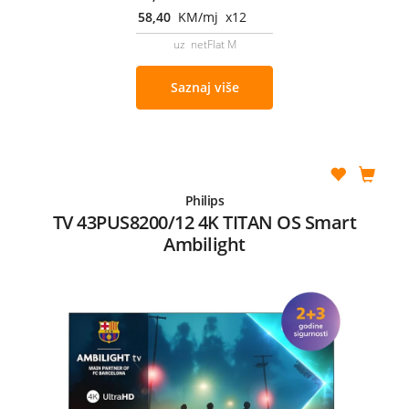
58,40
KM/mj x12
uz netFlat M
Saznaj više
Philips
TV 43PUS8200/12 4K TITAN OS Smart
Ambilight