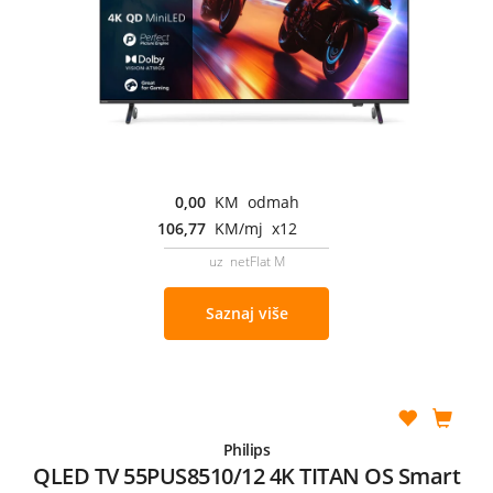
0,00
KM odmah
106,77
KM/mj x12
uz netFlat M
Saznaj više
Philips
QLED TV 55PUS8510/12 4K TITAN OS Smart