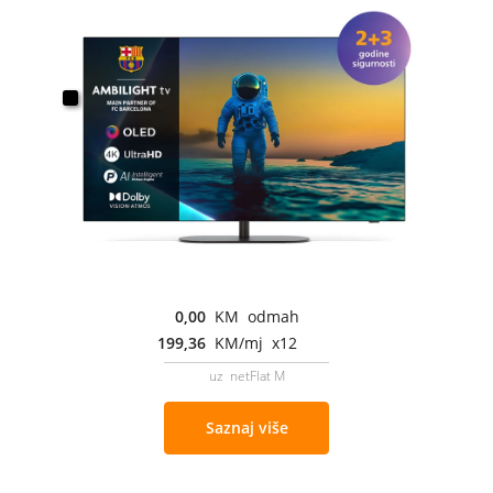
0,00
KM odmah
199,36
KM/mj x12
uz netFlat M
Saznaj više