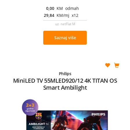
0,00
KM odmah
29,84
KM/mj x12
uz netFlat M
Saznaj više
Philips
MiniLED TV 55MLED920/12 4K TITAN OS
Smart Ambilight