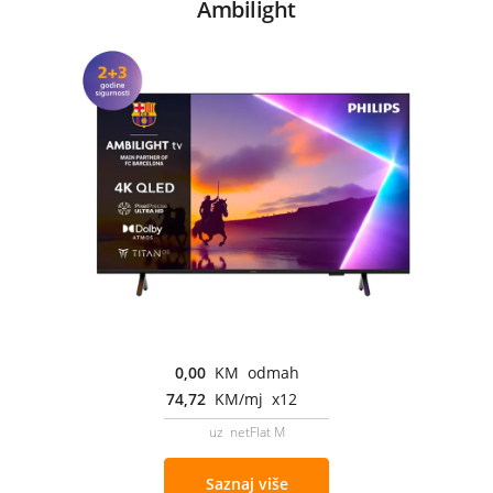
Ambilight
0,00
KM odmah
74,72
KM/mj x12
uz netFlat M
Saznaj više