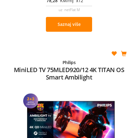
78,28
KM/mj x12
uz netFlat M
Saznaj više
Philips
MiniLED TV 75MLED920/12 4K TITAN OS
Smart Ambilight