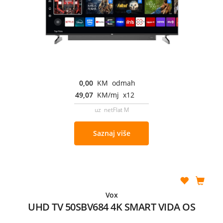
0,00
KM odmah
49,07
KM/mj x12
uz netFlat M
Saznaj više
Vox
UHD TV 50SBV684 4K SMART VIDA OS