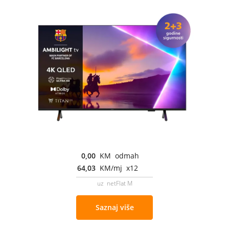
0,00
KM odmah
64,03
KM/mj x12
uz netFlat M
Saznaj više