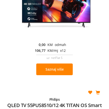
0,00
KM odmah
106,77
KM/mj x12
uz netFlat S
Saznaj više
Philips
QLED TV 55PUS8510/12 4K TITAN OS Smart