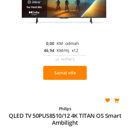
0,00
KM odmah
46,94
KM/mj x12
uz netFlat S
Saznaj više
Philips
QLED TV 50PUS8510/12 4K TITAN OS Smart
Ambilight