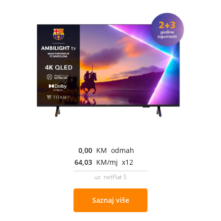
0,00
KM odmah
64,03
KM/mj x12
uz netFlat S
Saznaj više