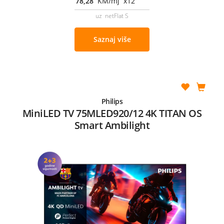
78,28
KM/mj x12
uz netFlat S
Saznaj više
Philips
MiniLED TV 75MLED920/12 4K TITAN OS
Smart Ambilight