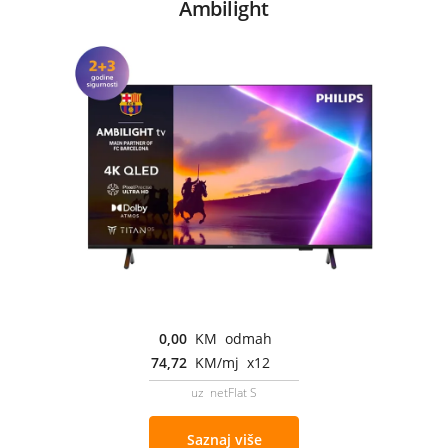
Ambilight
0,00
KM odmah
74,72
KM/mj x12
uz netFlat S
Saznaj više