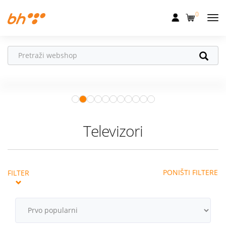
0
Mobilna
Fiksna
Ne propusti
HONOR poklone!
Internet
Uz
HONOR 600, 600 Pro i Magic 8
Pro
od 04.08.–31.08. očekuju te
Televizija
super pokloni!
Istraži ponudu
Dom
Televizori
Uređaji
Pogodnosti
PONIŠTI FILTERE
FILTER
Akcije
Podrška