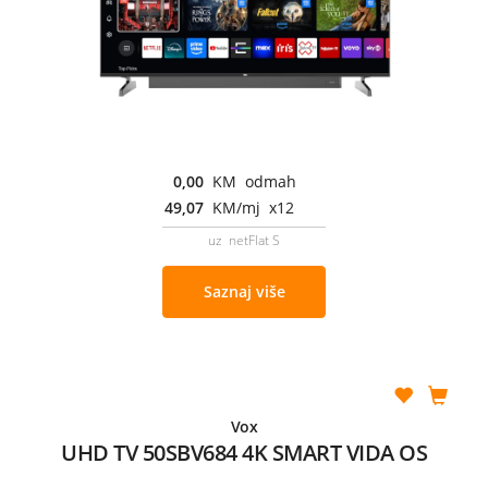
0,00
KM odmah
49,07
KM/mj x12
uz netFlat S
Saznaj više
Vox
UHD TV 50SBV684 4K SMART VIDA OS