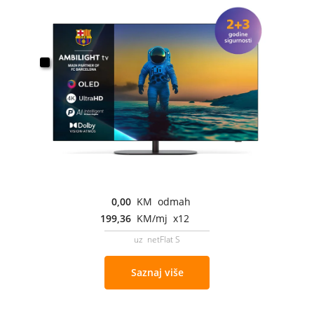
0,00
KM odmah
199,36
KM/mj x12
uz netFlat S
Saznaj više