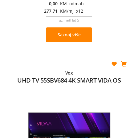
0,00
KM odmah
277,71
KM/mj x12
uz netFlat S
Saznaj više
Vox
UHD TV 55SBV684 4K SMART VIDA OS