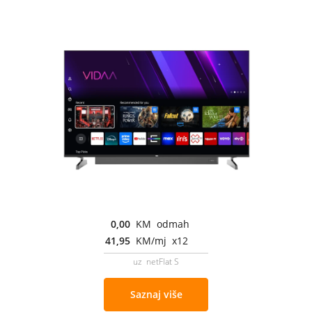
0,00
KM odmah
41,95
KM/mj x12
uz netFlat S
Saznaj više