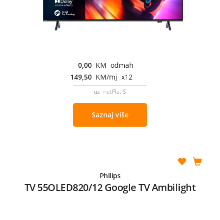
0,00
KM odmah
149,50
KM/mj x12
uz netFlat S
Saznaj više
Philips
TV 55OLED820/12 Google TV Ambilight