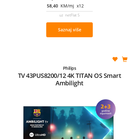
58,40
KM/mj x12
uz netFlat S
Saznaj više
Philips
TV 43PUS8200/12 4K TITAN OS Smart
Ambilight