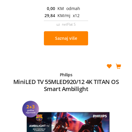
0,00
KM odmah
29,84
KM/mj x12
uz netFlat S
Saznaj više
Philips
MiniLED TV 55MLED920/12 4K TITAN OS
Smart Ambilight