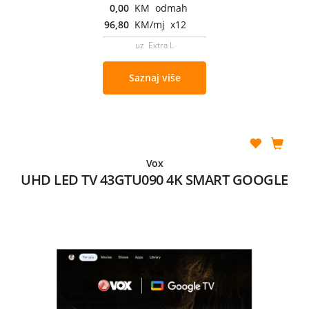
0,00
KM odmah
96,80
KM/mj x12
uz Extra L
Saznaj više
Vox
UHD LED TV 43GTU090 4K SMART GOOGLE