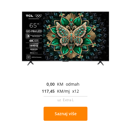
0,00
KM odmah
117,45
KM/mj x12
uz Extra L
Saznaj više