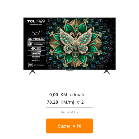
0,00
KM odmah
78,28
KM/mj x12
uz Extra L
Saznaj više