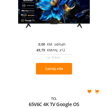
0,00
KM odmah
49,79
KM/mj x12
uz Extra L
Saznaj više
TCL
65V6C 4K TV Google OS