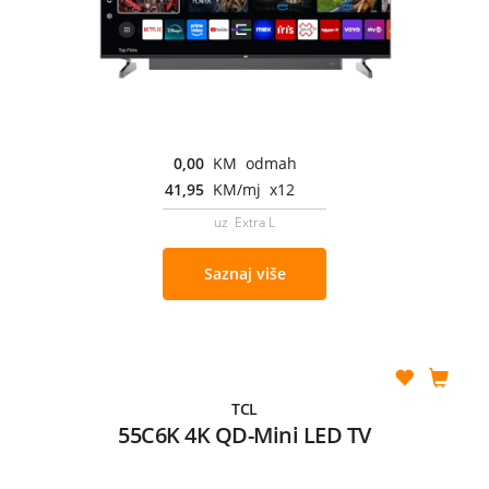
0,00
KM odmah
41,95
KM/mj x12
uz Extra L
Saznaj više
TCL
55C6K 4K QD-Mini LED TV