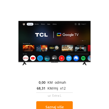
0,00
KM odmah
68,31
KM/mj x12
uz Extra L
Saznaj više