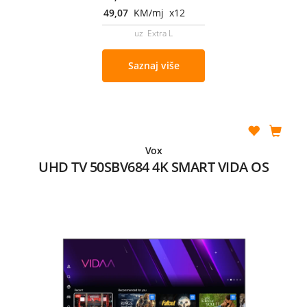
49,07
KM/mj x12
uz Extra L
Saznaj više
Vox
UHD TV 50SBV684 4K SMART VIDA OS