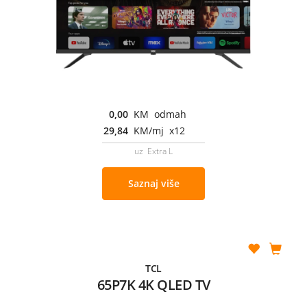
0,00
KM odmah
29,84
KM/mj x12
uz Extra L
Saznaj više
TCL
65P7K 4K QLED TV