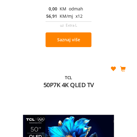
0,00
KM odmah
56,91
KM/mj x12
uz Extra L
Saznaj više
TCL
50P7K 4K QLED TV