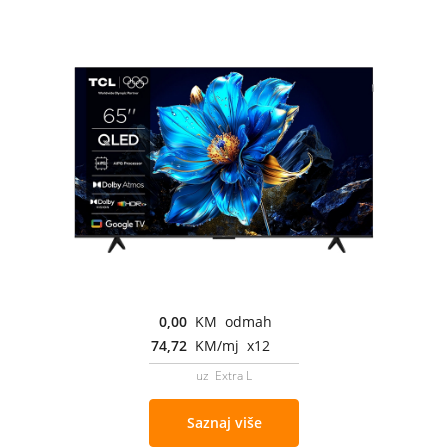
0,00
KM odmah
74,72
KM/mj x12
uz Extra L
Saznaj više