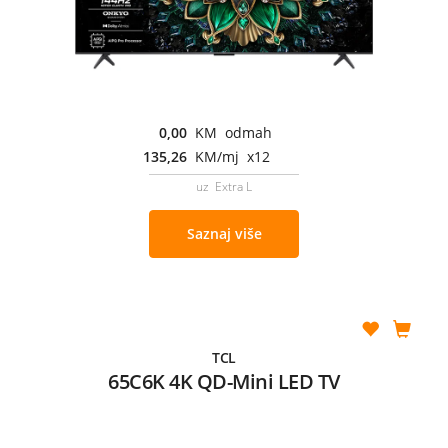
0,00
KM odmah
135,26
KM/mj x12
uz Extra L
Saznaj više
TCL
65C6K 4K QD-Mini LED TV