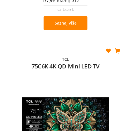
177,99
KM/mj x12
uz Extra L
Saznaj više
TCL
75C6K 4K QD-Mini LED TV