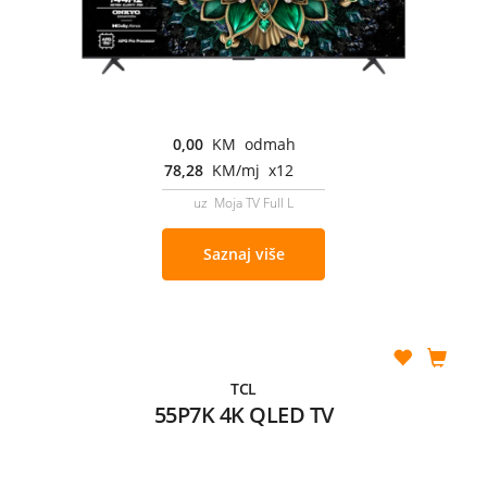
0,00
KM odmah
78,28
KM/mj x12
uz Moja TV Full L
Saznaj više
TCL
55P7K 4K QLED TV