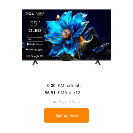
0,00
KM odmah
56,91
KM/mj x12
uz Moja TV Full L
Saznaj više