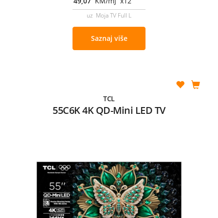
49,07
KM/mj x12
uz Moja TV Full L
Saznaj više
TCL
55C6K 4K QD-Mini LED TV