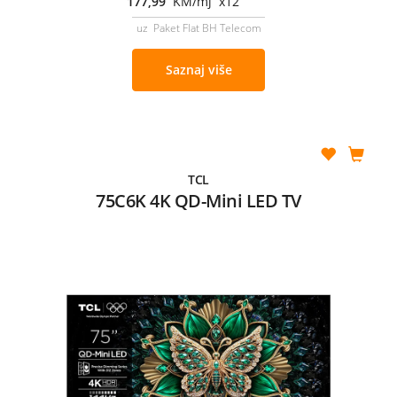
177,99
KM/mj x12
uz Paket Flat BH Telecom
Saznaj više
TCL
75C6K 4K QD-Mini LED TV