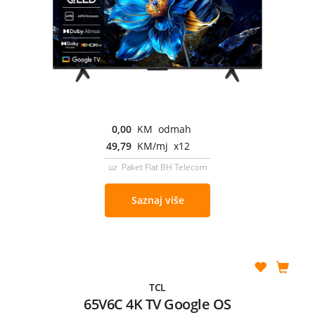
0,00
KM odmah
49,79
KM/mj x12
uz Paket Flat BH Telecom
Saznaj više
TCL
65V6C 4K TV Google OS