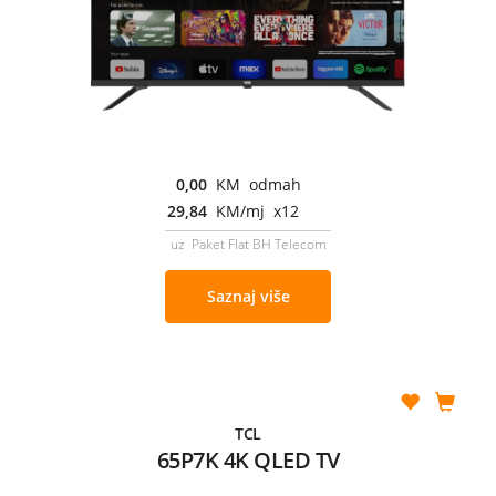
0,00
KM odmah
29,84
KM/mj x12
uz Paket Flat BH Telecom
Saznaj više
TCL
65P7K 4K QLED TV