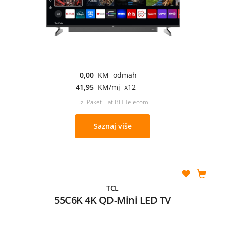
0,00
KM odmah
41,95
KM/mj x12
uz Paket Flat BH Telecom
Saznaj više
TCL
55C6K 4K QD-Mini LED TV