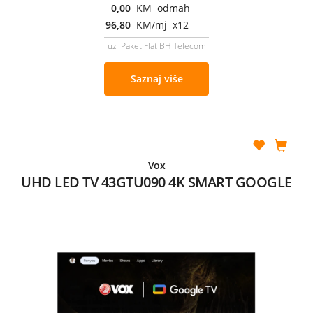
0,00
KM odmah
96,80
KM/mj x12
uz Paket Flat BH Telecom
Saznaj više
Vox
UHD LED TV 43GTU090 4K SMART GOOGLE