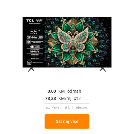
0,00
KM odmah
78,28
KM/mj x12
uz Paket Flat BH Telecom
Saznaj više