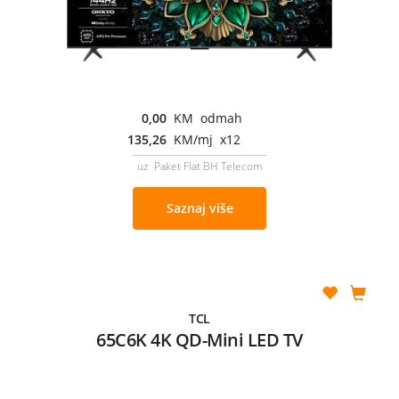
0,00
KM odmah
135,26
KM/mj x12
uz Paket Flat BH Telecom
Saznaj više
TCL
65C6K 4K QD-Mini LED TV