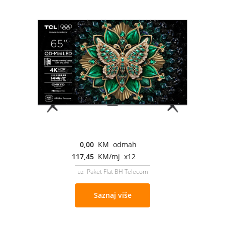
0,00
KM odmah
117,45
KM/mj x12
uz Paket Flat BH Telecom
Saznaj više