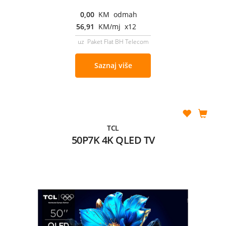
0,00
KM odmah
56,91
KM/mj x12
uz Paket Flat BH Telecom
Saznaj više
TCL
50P7K 4K QLED TV