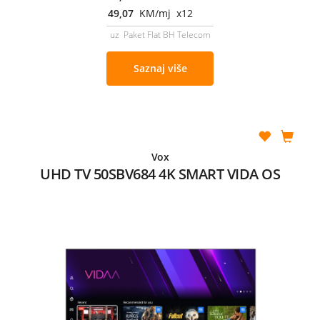
49,07
KM/mj x12
uz Paket Flat BH Telecom
Saznaj više
Vox
UHD TV 50SBV684 4K SMART VIDA OS