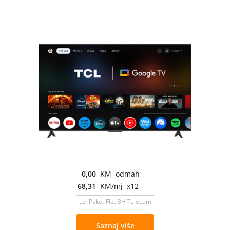
0,00
KM odmah
68,31
KM/mj x12
uz Paket Flat BH Telecom
Saznaj više