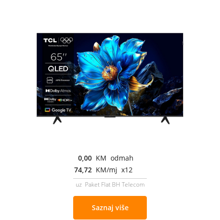
0,00
KM odmah
74,72
KM/mj x12
uz Paket Flat BH Telecom
Saznaj više