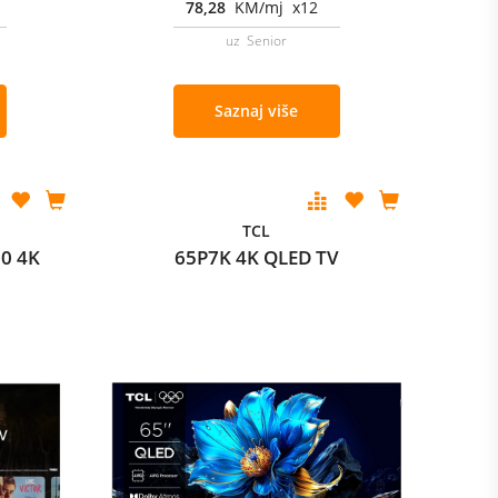
78,28
KM/mj x12
uz Senior
Saznaj više
TCL
0 4K
65P7K 4K QLED TV