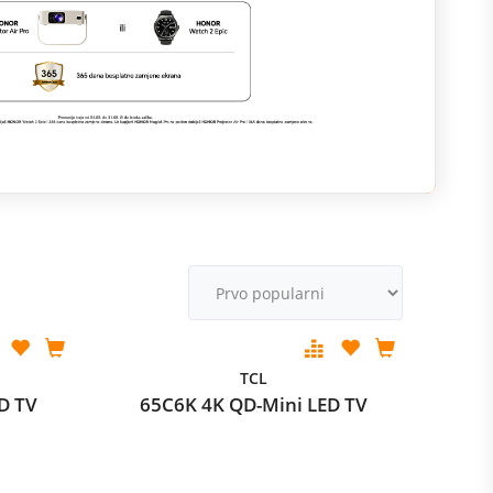
M
v
TCL
D TV
65C6K 4K QD-Mini LED TV