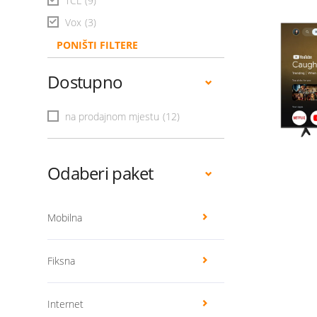
TCL
(9)
Vox
(3)
PONIŠTI FILTERE
Dostupno
na prodajnom mjestu
(12)
Odaberi paket
Mobilna
Fiksna
Internet