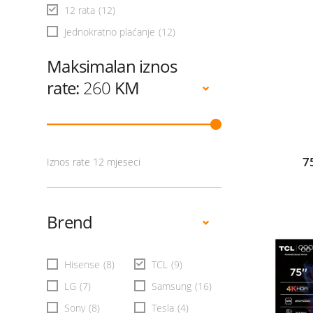
12 rata
(12)
Jednokratno plaćanje
(12)
Maksimalan iznos
rate:
260
KM
7
Iznos rate 12 mjeseci
Brend
Hisense
(8)
TCL
(9)
LG
(7)
Samsung
(16)
Sony
(8)
Tesla
(4)