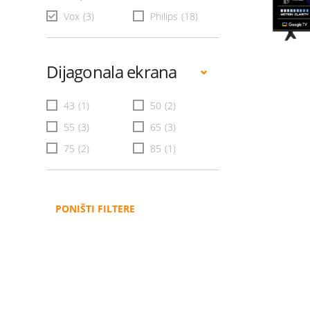
Vox
(3)
Philips
(18)
Dijagonala ekrana
43
(1)
50
(2)
55
(3)
65
(3)
75
(2)
85
(1)
PONIŠTI FILTERE