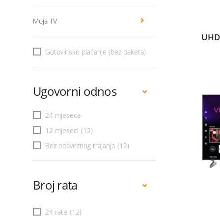
Moja TV
UHD
Gotovinsko plaćanje (bez paketa)
Ugovorni odnos
24 mjeseca
12 mjeseci
(12)
Bez obaveznog trajanja
(12)
Broj rata
24 rate
(12)