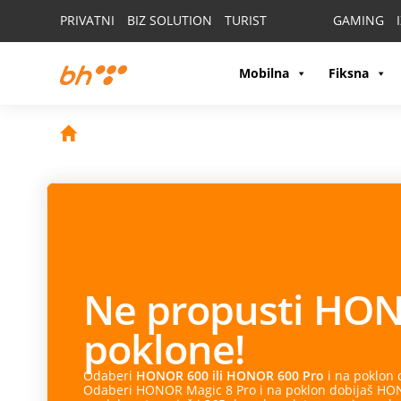
PRIVATNI
BIZ SOLUTION
TURIST
GAMING
Mobilna
Fiksna
Ne propusti
HON
poklone!
Odaberi
HONOR 600 ili HONOR 600 Pro
i na poklon
Odaberi HONOR Magic 8 Pro i na poklon dobijaš HONO