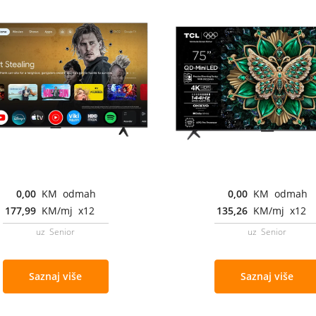
0,00
KM odmah
0,00
KM odmah
177,99
KM/mj x12
135,26
KM/mj x12
uz Senior
uz Senior
Saznaj više
Saznaj više