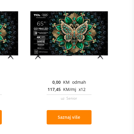
0,00
KM odmah
117,45
KM/mj x12
uz Senior
Saznaj više