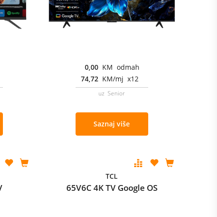
0,00
KM odmah
74,72
KM/mj x12
uz Senior
Saznaj više
TCL
V
65V6C 4K TV Google OS