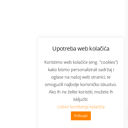
Program lojalnosti
Upotreba web kolačića
com
Bonus plus
sluga
Prijava za newsletter
Koristimo web kolačiće (eng. "cookies")
kako bismo personalizirali sadržaj i
oglase na našoj web stranici, te
elecom
omogućili najbolje korisničko iskustvo.
Ako ih ne želite koristiti, možete ih
isključiti.
Uslovi korištenja kolačića
Prihvati
👋 Zdravo, kako mogu pomoći?