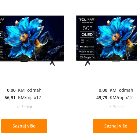
0,00
KM odmah
0,00
KM odmah
56,91
KM/mj x12
49,79
KM/mj x12
uz Senior
uz Senior
Saznaj više
Saznaj više