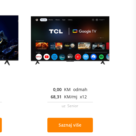
0,00
KM odmah
68,31
KM/mj x12
uz Senior
Saznaj više