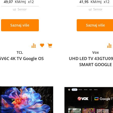
49,07
KM/mj x12
41,95
KM/mj x12
uz Senior
uz Senior
Saznaj više
Saznaj više
TCL
Vox
5V6C 4K TV Google OS
UHD LED TV 43GTU09
SMART GOOGLE