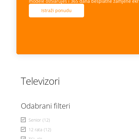
modele ostvaruješ i 365 dana besplatne zamjene ekr
Istraži ponudu
Televizori
Odabrani filteri
Senior
(12)
12 rata
(12)