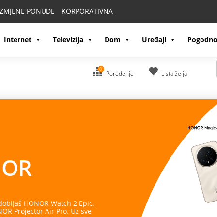
IZMJENE PONUDE
KORPORATIVNA
Internet
Televizija
Dom
Uređaji
Pogodno
0
Poređenje
Lista želja
OR
 dobijaš HONOR Watch 2 Epic.
R Projector Air Pro. Uz sve