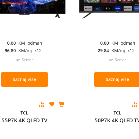
0,00
KM odmah
0,00
KM odmah
96,80
KM/mj x12
29,84
KM/mj x12
uz Senior
uz Senior
Saznaj više
Saznaj više
TCL
TCL
55P7K 4K QLED TV
50P7K 4K QLED T