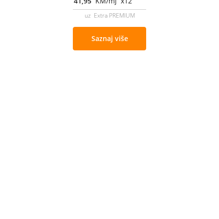
41,95
KM/mj x12
uz Extra PREMIUM
Saznaj više