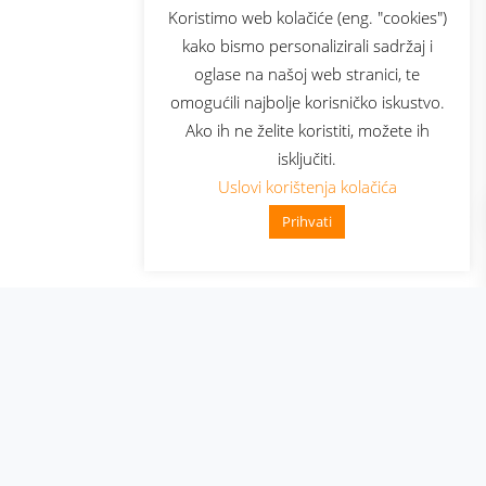
sluga
Prijava za newsletter
Koristimo web kolačiće (eng. "cookies")
kako bismo personalizirali sadržaj i
oglase na našoj web stranici, te
elecom
omogućili najbolje korisničko iskustvo.
Ako ih ne želite koristiti, možete ih
isključiti.
Uslovi korištenja kolačića
Prihvati
👋 Zdravo, kako mogu pomoći?