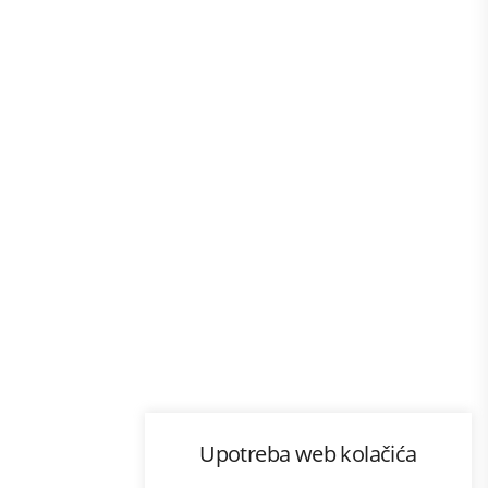
Program lojalnosti
Upotreba web kolačića
com
Bonus plus