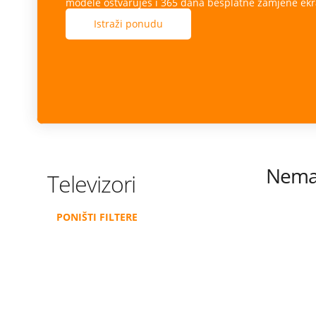
modele ostvaruješ i 365 dana besplatne zamjene ekr
Istraži ponudu
Nema 
Televizori
PONIŠTI FILTERE