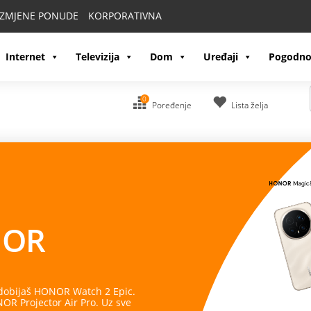
IZMJENE PONUDE
KORPORATIVNA
Internet
Televizija
Dom
Uređaji
Pogodno
0
Poređenje
Lista želja
OR
 dobijaš HONOR Watch 2 Epic.
R Projector Air Pro. Uz sve