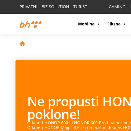
PRIVATNI
BIZ SOLUTION
TURIST
GAMING
Mobilna
Fiksna
Ne propusti
HON
poklone!
Odaberi
HONOR 600 ili HONOR 600 Pro
i na poklon
Odaberi HONOR Magic 8 Pro i na poklon dobijaš HONO