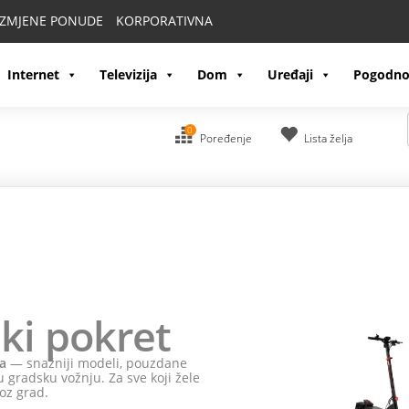
IZMJENE PONUDE
KORPORATIVNA
Internet
Televizija
Dom
Uređaji
Pogodno
0
Poređenje
Lista želja
ki pokret
a
— snažniji modeli, pouzdane
 gradsku vožnju. Za sve koji žele
oz grad.