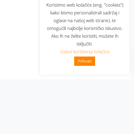
sluga
Prijava za newsletter
Koristimo web kolačiće (eng. "cookies")
kako bismo personalizirali sadržaj i
oglase na našoj web stranici, te
elecom
omogućili najbolje korisničko iskustvo.
Ako ih ne želite koristiti, možete ih
isključiti.
Uslovi korištenja kolačića
Prihvati
👋 Zdravo, kako mogu pomo