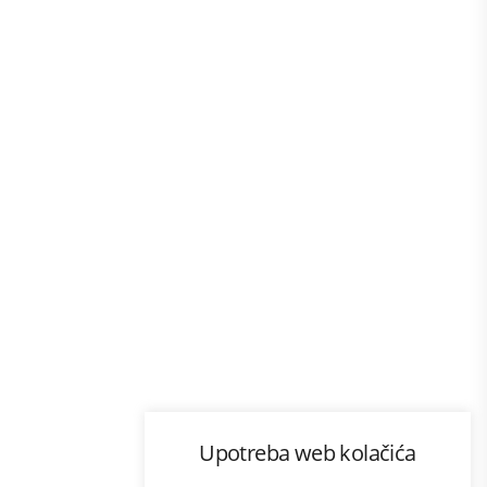
Program lojalnosti
Upotreba web kolačića
com
Bonus plus