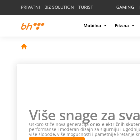
PRIVATNI
BIZ SOLUTION
TURIST
GAMING
Mobilna
Fiksna
Više snage za sva
Uskoro stiže nova generacija
oneS električnih skuter
performanse i moderan dizajn za sigurniju i ugodniju
više slobode, više mogućnosti i pametnije kretanje kr