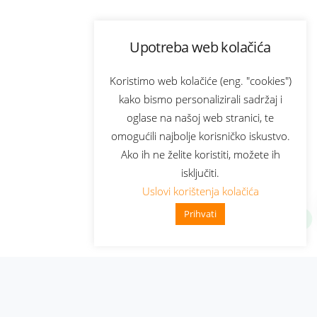
Upotreba web kolačića
Koristimo web kolačiće (eng. "cookies")
kako bismo personalizirali sadržaj i
oglase na našoj web stranici, te
omogućili najbolje korisničko iskustvo.
Ako ih ne želite koristiti, možete ih
isključiti.
Uslovi korištenja kolačića
Prihvati