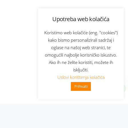
Upotreba web kolačića
Koristimo web kolačiće (eng. "cookies")
kako bismo personalizirali sadržaj i
oglase na našoj web stranici, te
omogućili najbolje korisničko iskustvo.
Ako ih ne želite koristiti, možete ih
isključiti.
Uslovi korištenja kolačića
Prihvati