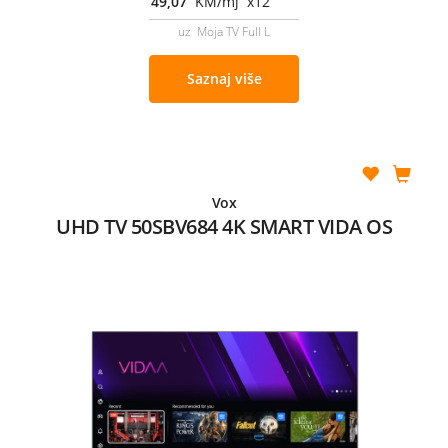
49,07
KM/mj x12
uz Moja TV Full L
Saznaj više
Vox
UHD TV 50SBV684 4K SMART VIDA OS