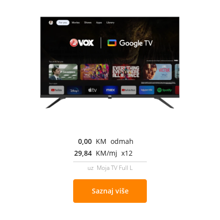
0,00
KM odmah
29,84
KM/mj x12
uz Moja TV Full L
Saznaj više