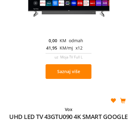
0,00
KM odmah
41,95
KM/mj x12
uz Moja TV Full L
Saznaj više
Vox
UHD LED TV 43GTU090 4K SMART GOOGLE